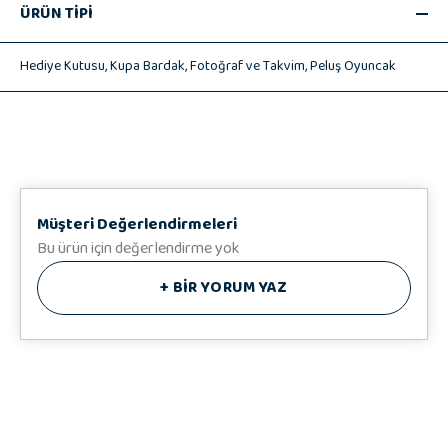
ÜRÜN TİPİ
📸 Fotoğraf 10x15 cm 1 adet
🎁 Hedizu Özel Hediye Kutusu
Hediye Kutusu,
Kupa Bardak,
Fotoğraf ve Takvim,
Peluş Oyuncak
♥️ Hediye Notunuz
Müşteri Değerlendirmeleri
Bu ürün için değerlendirme yok
+
BİR YORUM YAZ