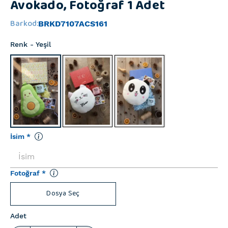
Avokado, Fotoğraf 1 Adet
Barkod
:
BRKD7107ACS161
Renk
- Yeşil
İsim
*
Fotoğraf
*
Dosya Seç
Adet