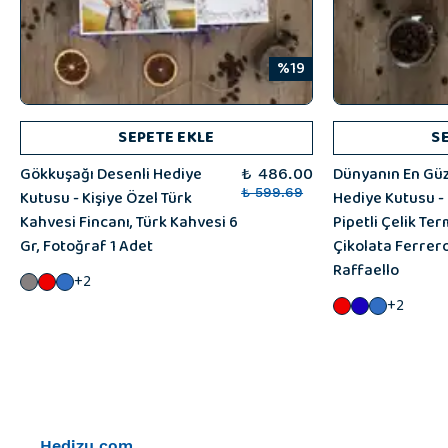
%19
SEPETE EKLE
S
Gökkuşağı Desenli Hediye
Dünyanın En Güz
₺ 486.00
Kutusu - Kişiye Özel Türk
₺ 599.69
Hediye Kutusu - 
Kahvesi Fincanı, Türk Kahvesi 6
Pipetli Çelik Ter
Gr, Fotoğraf 1 Adet
Çikolata Ferrer
Raffaello
+2
+2
Hedizu.com