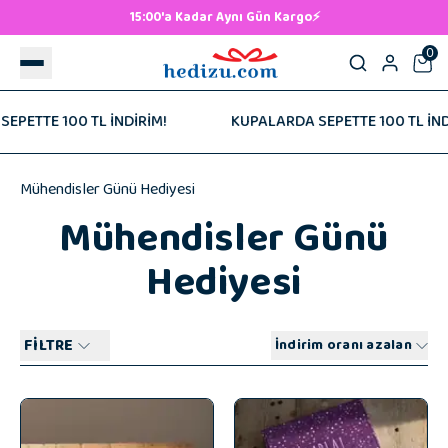
500 TL ve Üzeri Ücretsiz Kargo! 🚚
0
DİRİM!
KUPALARDA SEPETTE 100 TL İNDİRİM!
KUP
Mühendisler Günü Hediyesi
Mühendisler Günü
Hediyesi
FİLTRE
İndirim oranı azalan