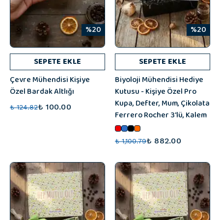
%20
%20
SEPETE EKLE
SEPETE EKLE
Çevre Mühendisi Kişiye
Biyoloji Mühendisi Hediye
Özel Bardak Altlığı
Kutusu - Kişiye Özel Pro
Kupa, Defter, Mum, Çikolata
₺ 100.00
₺ 124.82
Ferrero Rocher 3'lü, Kalem
₺ 882.00
₺ 1,100.79