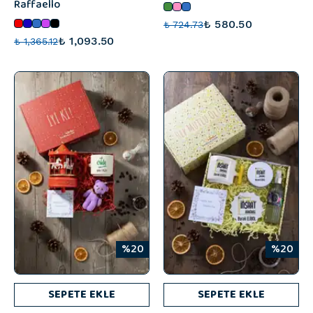
Raffaello
₺ 580.50
₺ 724.73
₺ 1,093.50
₺ 1,365.12
%20
%20
SEPETE EKLE
SEPETE EKLE