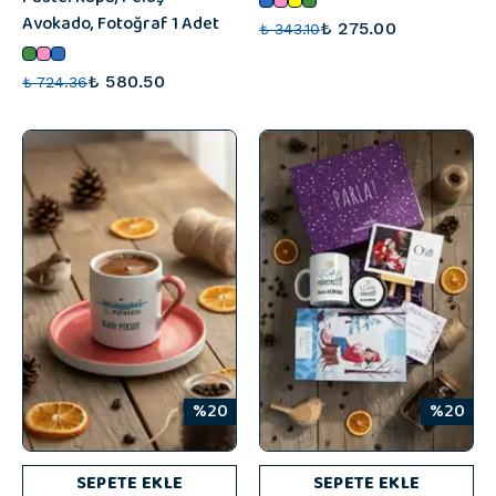
Avokado, Fotoğraf 1 Adet
₺ 275.00
₺ 343.10
₺ 580.50
₺ 724.36
%20
%20
SEPETE EKLE
SEPETE EKLE