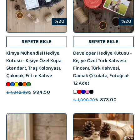
%20
%20
SEPETE EKLE
SEPETE EKLE
Kimya Mühendisi Hediye
Developer Hediye Kutusu -
Kutusu - Kişiye Özel Kupa
Kişiye Özel Türk Kahvesi
Standart, Traş Kolonyası,
Fincanı, Türk Kahvesi,
Çakmak, Filtre Kahve
Damak Çikolata, Fotoğraf
12 Adet
₺ 994.50
₺ 1,242.63
₺ 873.00
₺ 1,090.70