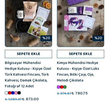
%20
%20
SEPETE EKLE
SEPETE EKLE
Bilgisayar Mühendisi
Kimya Mühendisi Hediye
Hediye Kutusu - Kişiye Özel
Kutusu - Kişiye Özel Lüks
Türk Kahvesi Fincanı, Türk
Fincan, Bitki Çayı, Oje,
Kahvesi, Damak Çikolata,
Melodi Çikolata
Fotoğraf 12 Adet
₺ 780.75
₺ 974.67
₺ 873.00
₺ 1,089.87