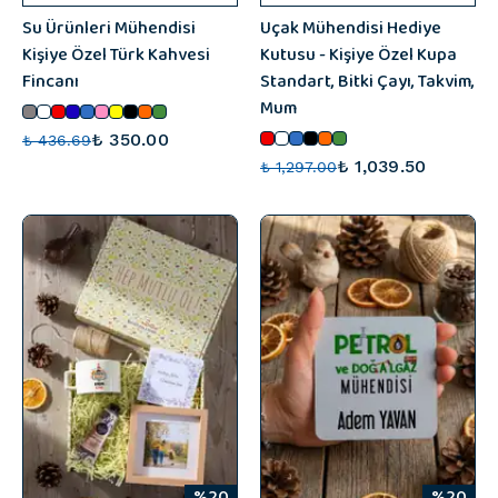
Su Ürünleri Mühendisi
Uçak Mühendisi Hediye
Kişiye Özel Türk Kahvesi
Kutusu - Kişiye Özel Kupa
Fincanı
Standart, Bitki Çayı, Takvim,
Mum
₺ 350.00
₺ 436.69
₺ 1,039.50
₺ 1,297.00
%20
%20