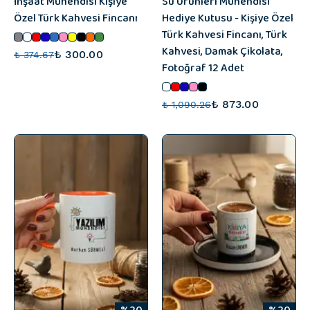
İnşaat Mühendisi Kişiye
Su Ürünleri Mühendisi
Özel Türk Kahvesi Fincanı
Hediye Kutusu - Kişiye Özel
Türk Kahvesi Fincanı, Türk
Kahvesi, Damak Çikolata,
₺ 300.00
₺ 374.67
Fotoğraf 12 Adet
₺ 873.00
₺ 1,090.26