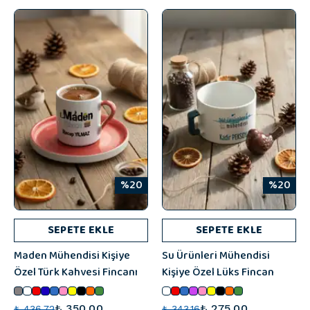
%20
%20
SEPETE EKLE
SEPETE EKLE
Maden Mühendisi Kişiye
Su Ürünleri Mühendisi
Özel Türk Kahvesi Fincanı
Kişiye Özel Lüks Fincan
₺ 350.00
₺ 275.00
₺ 436.72
₺ 343.16