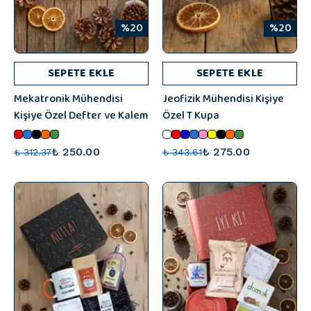
%20
%20
SEPETE EKLE
SEPETE EKLE
Mekatronik Mühendisi
Jeofizik Mühendisi Kişiye
Kişiye Özel Defter ve Kalem
Özel T Kupa
₺ 250.00
₺ 275.00
₺ 312.37
₺ 343.61