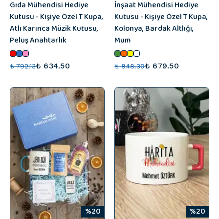
Gıda Mühendisi Hediye
İnşaat Mühendisi Hediye
Kutusu - Kişiye Özel T Kupa,
Kutusu - Kişiye Özel T Kupa,
Atlı Karınca Müzik Kutusu,
Kolonya, Bardak Altlığı,
Peluş Anahtarlık
Mum
₺ 634.50
₺ 679.50
₺ 792.13
₺ 848.30
%20
%20