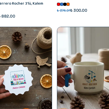
errero Rocher 3'lü, Kalem
₺ 300.00
₺ 374.91
₺ 882.00