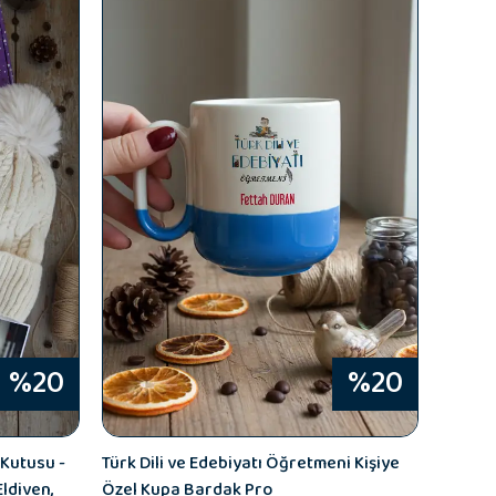
%20
%20
Kutusu -
Türk Dili ve Edebiyatı Öğretmeni Kişiye
Eldiven,
Özel Kupa Bardak Pro