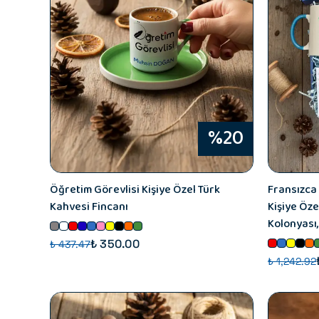
%20
Öğretim Görevlisi Kişiye Özel Türk
Fransızca
Kahvesi Fincanı
Kişiye Öze
Kolonyası,
₺ 350.00
₺ 437.47
₺ 1,242.92