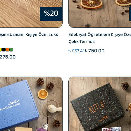
%20
şimi Uzmanı Kişiye Özel Lüks
Edebiyat Öğretmeni Kişiye Özel
Çelik Termos
₺ 750.00
₺ 937.41
 275.00