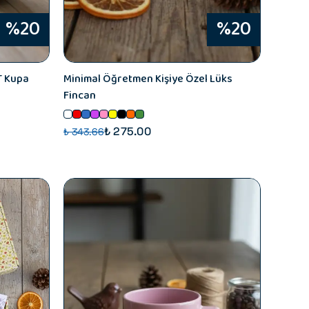
%20
%20
T Kupa
Minimal Öğretmen Kişiye Özel Lüks
Fincan
₺ 275.00
₺ 343.66