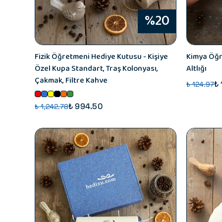
%20
Fizik Öğretmeni Hediye Kutusu - Kişiye
Kimya Öğr
Özel Kupa Standart, Traş Kolonyası,
Altlığı
Çakmak, Filtre Kahve
₺
₺ 124.97
₺ 994.50
₺ 1,242.78