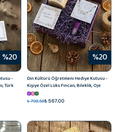
%20
%20
tusu -
Din Kültürü Öğretmeni Hediye Kutusu -
ı, Türk
Kişiye Özel Lüks Fincan, Bileklik, Oje
₺ 567.00
₺ 708.58