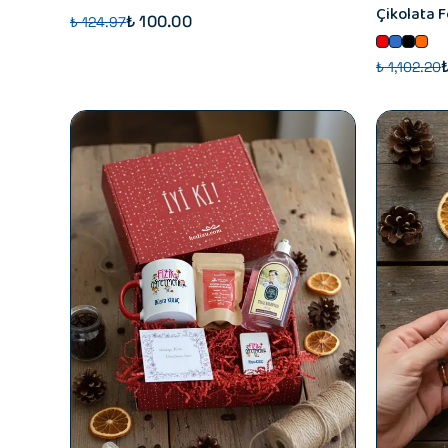
Çikolata F
₺ 100.00
₺ 124.97
₺ 1,102.20