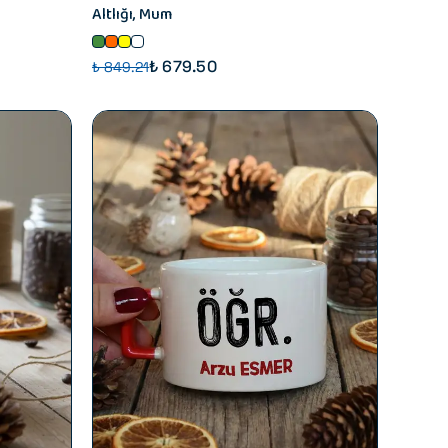
Altlığı, Mum
₺ 679.50
₺ 849.21