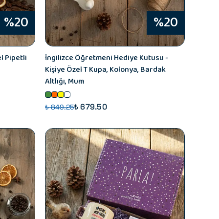
%20
%20
 Pipetli
İngilizce Öğretmeni Hediye Kutusu -
Kişiye Özel T Kupa, Kolonya, Bardak
Altlığı, Mum
₺ 679.50
₺ 849.25