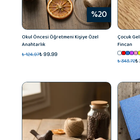
%20
Okul Öncesi Öğretmeni Kişiye Özel
Çocuk Geli
Anahtarlık
Fincan
₺ 99.99
₺ 124.97
₺
₺ 343.72