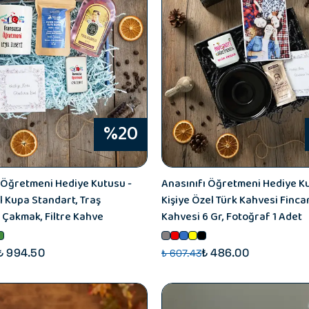
%20
 Öğretmeni Hediye Kutusu -
Anasınıfı Öğretmeni Hediye Ku
l Kupa Standart, Traş
Kişiye Özel Türk Kahvesi Fincan
 Çakmak, Filtre Kahve
Kahvesi 6 Gr, Fotoğraf 1 Adet
₺ 994.50
₺ 486.00
₺ 607.43