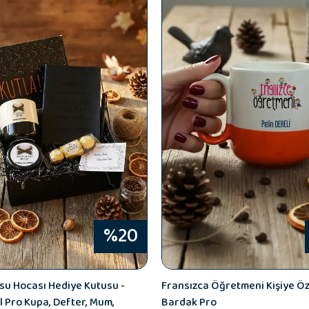
%20
su Hocası Hediye Kutusu -
Fransızca Öğretmeni Kişiye Ö
l Pro Kupa, Defter, Mum,
Bardak Pro