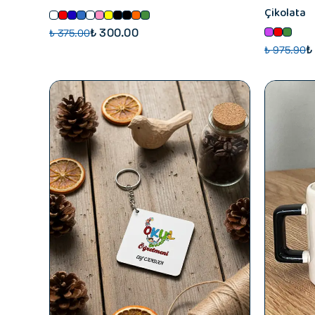
Çikolata
₺ 300.00
₺ 375.00
₺
₺ 975.90