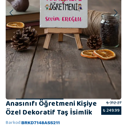
Anasınıfı Öğretmeni Kişiye
₺ 312.27
Özel Dekoratif Taş İsimlik
₺ 249.99
Barkod
:
BRKD7148ASS211