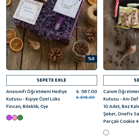
%8
SEPETE EKLE
S
Anasınıfı Öğretmeni Hediye
Canım Öğretmen
₺ 567.00
Kutusu - Kişiye Özel Lüks
₺ 616.00
Kutusu - Anı Def
Fincan, Bileklik, Oje
10 Adet, Bez Kal
Şeker, Onefis S
Parçalı Cookie 4