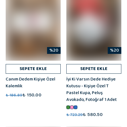
%20
%20
SEPETE EKLE
SEPETE EKLE
Canım Dedem Kişiye Özel
İyi Ki Varsın Dede Hediye
Kalemlik
Kutusu - Kişiye Özel T
Pastel Kupa, Peluş
₺ 150.00
₺ 186.89
Avokado, Fotoğraf 1 Adet
₺ 580.50
₺ 723.29