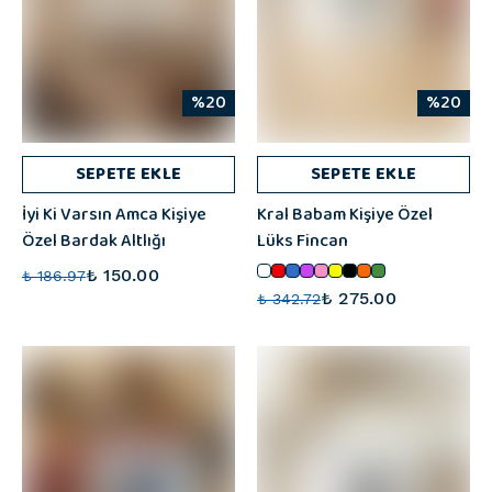
%20
%20
SEPETE EKLE
SEPETE EKLE
İyi Ki Varsın Amca Kişiye
Kral Babam Kişiye Özel
Özel Bardak Altlığı
Lüks Fincan
₺ 150.00
₺ 186.97
₺ 275.00
₺ 342.72