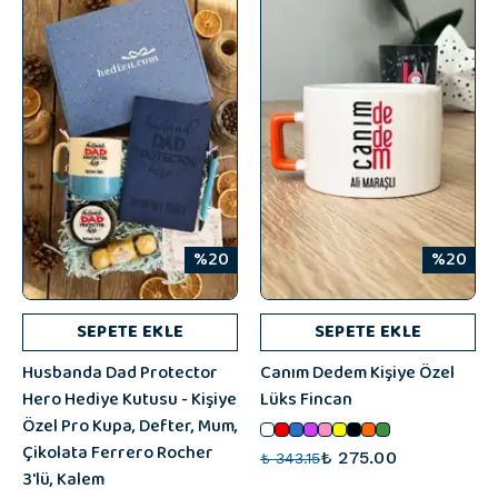
%20
%20
SEPETE EKLE
SEPETE EKLE
Husbanda Dad Protector
Canım Dedem Kişiye Özel
Hero Hediye Kutusu - Kişiye
Lüks Fincan
Özel Pro Kupa, Defter, Mum,
Çikolata Ferrero Rocher
₺ 275.00
₺ 343.15
3'lü, Kalem