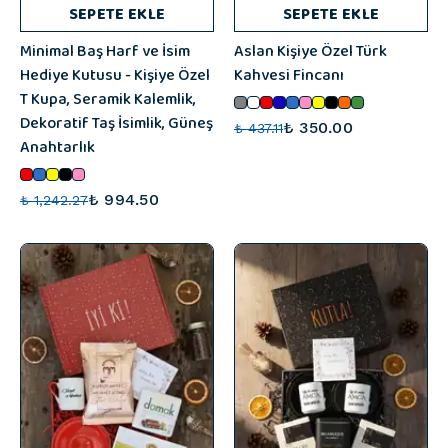
SEPETE EKLE
SEPETE EKLE
Minimal Baş Harf ve İsim
Aslan Kişiye Özel Türk
Hediye Kutusu - Kişiye Özel
Kahvesi Fincanı
T Kupa, Seramik Kalemlik,
Dekoratif Taş İsimlik, Güneş
₺ 350.00
₺ 437.11
Anahtarlık
₺ 994.50
₺ 1,242.27