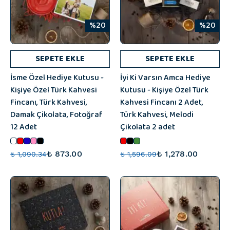
%20
%20
SEPETE EKLE
SEPETE EKLE
İsme Özel Hediye Kutusu -
İyi Ki Varsın Amca Hediye
Kişiye Özel Türk Kahvesi
Kutusu - Kişiye Özel Türk
Fincanı, Türk Kahvesi,
Kahvesi Fincanı 2 Adet,
Damak Çikolata, Fotoğraf
Türk Kahvesi, Melodi
12 Adet
Çikolata 2 adet
₺ 873.00
₺ 1,278.00
₺ 1,090.34
₺ 1,596.09