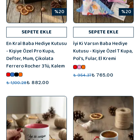
%20
%20
SEPETE EKLE
SEPETE EKLE
En Kral Baba Hediye Kutusu
İyi Ki Varsın Baba Hediye
- Kişiye Özel Pro Kupa,
Kutusu - Kişiye Özel T Kupa,
Defter, Mum, Çikolata
Pol's, Fular, El Kremi
Ferrero Rocher 3'lü, Kalem
₺ 765.00
₺ 954.37
₺ 882.00
₺ 1,100.28