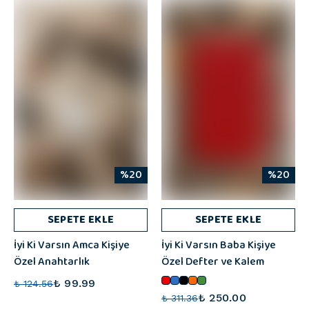
%20
%20
SEPETE EKLE
SEPETE EKLE
İyi Ki Varsın Amca Kişiye
İyi Ki Varsın Baba Kişiye
Özel Anahtarlık
Özel Defter ve Kalem
₺ 99.99
₺ 124.56
₺ 250.00
₺ 311.36