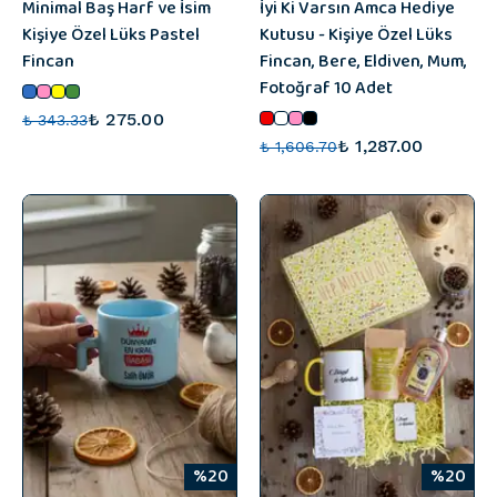
Minimal Baş Harf ve İsim
İyi Ki Varsın Amca Hediye
Kişiye Özel Lüks Pastel
Kutusu - Kişiye Özel Lüks
Fincan
Fincan, Bere, Eldiven, Mum,
Fotoğraf 10 Adet
₺ 275.00
₺ 343.33
₺ 1,287.00
₺ 1,606.70
%20
%20