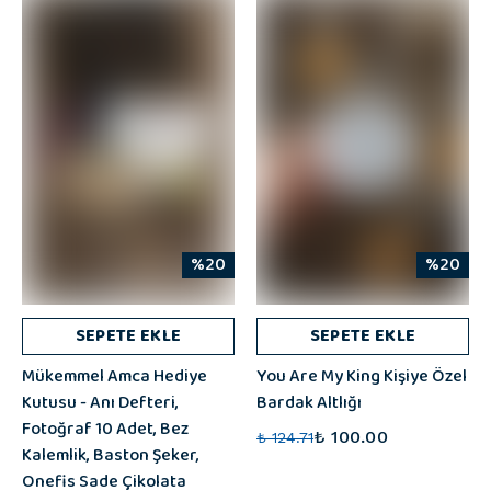
%20
%20
SEPETE EKLE
SEPETE EKLE
Mükemmel Amca Hediye
You Are My King Kişiye Özel
Kutusu - Anı Defteri,
Bardak Altlığı
Fotoğraf 10 Adet, Bez
₺ 100.00
₺ 124.71
Kalemlik, Baston Şeker,
Onefis Sade Çikolata