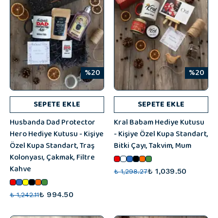
%20
%20
SEPETE EKLE
SEPETE EKLE
Husbanda Dad Protector
Kral Babam Hediye Kutusu
Hero Hediye Kutusu - Kişiye
- Kişiye Özel Kupa Standart,
Özel Kupa Standart, Traş
Bitki Çayı, Takvim, Mum
Kolonyası, Çakmak, Filtre
Kahve
₺ 1,039.50
₺ 1,298.27
₺ 994.50
₺ 1,242.11