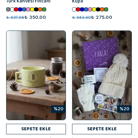
Türk Kahvesi Fincanı
Kupa
₺ 350.00
₺ 275.00
₺ 437.06
₺ 343.40
%20
%20
SEPETE EKLE
SEPETE EKLE