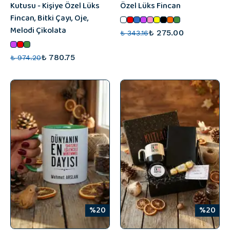
Kutusu - Kişiye Özel Lüks
Özel Lüks Fincan
Fincan, Bitki Çayı, Oje,
Melodi Çikolata
₺ 275.00
₺ 343.16
₺ 780.75
₺ 974.20
%20
%20