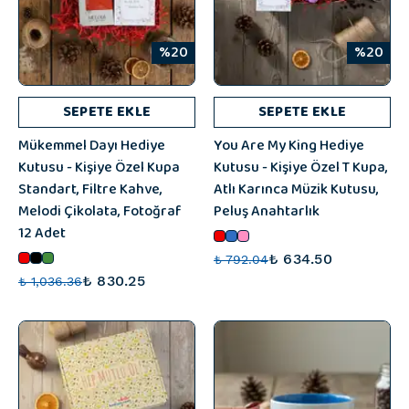
%20
%20
SEPETE EKLE
SEPETE EKLE
Mükemmel Dayı Hediye
You Are My King Hediye
Kutusu - Kişiye Özel Kupa
Kutusu - Kişiye Özel T Kupa,
Standart, Filtre Kahve,
Atlı Karınca Müzik Kutusu,
Melodi Çikolata, Fotoğraf
Peluş Anahtarlık
12 Adet
₺ 634.50
₺ 792.04
₺ 830.25
₺ 1,036.36