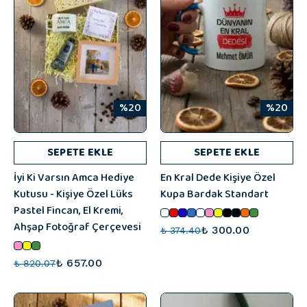
%20
%20
SEPETE EKLE
SEPETE EKLE
İyi Ki Varsın Amca Hediye
En Kral Dede Kişiye Özel
Kutusu - Kişiye Özel Lüks
Kupa Bardak Standart
Pastel Fincan, El Kremi,
Ahşap Fotoğraf Çerçevesi
₺ 300.00
₺ 374.40
₺ 657.00
₺ 820.07