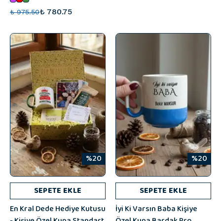
₺ 780.75
₺ 975.50
%20
%20
SEPETE EKLE
SEPETE EKLE
En Kral Dede Hediye Kutusu
İyi Ki Varsın Baba Kişiye
- Kişiye Özel Kupa Standart,
Özel Kupa Bardak Pro