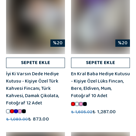
%20
%20
SEPETE EKLE
SEPETE EKLE
İyi Ki Varsın Dede Hediye
En Kral Baba Hediye Kutusu
Kutusu - Kişiye Özel Türk
- Kişiye Özel Lüks Fincan,
Kahvesi Fincanı, Türk
Bere, Eldiven, Mum,
Kahvesi, Damak Çikolata,
Fotoğraf 10 Adet
Fotoğraf 12 Adet
₺ 1,287.00
₺ 1,605.02
₺ 873.00
₺ 1,089.00