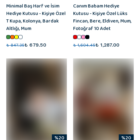
Minimal Baş Harf ve İsim
Canım Babam Hediye
Hediye Kutusu - Kişiye Özel
Kutusu - Kişiye Özel Lüks
T Kupa, Kolonya, Bardak
Fincan, Bere, Eldiven, Mum,
Altlığı, Mum
Fotoğraf 10 Adet
₺ 679.50
₺ 1,287.00
₺ 847.35
₺ 1,604.45
%20
%20