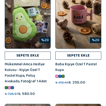
%20
%20
SEPETE EKLE
SEPETE EKLE
Mükemmel Amca Hediye
Baba Kişiye Özel T Pastel
Kutusu - Kişiye Özel T
Kupa
Pastel Kupa, Peluş
Avokado, Fotoğraf 1 Adet
₺ 250.00
₺ 312.43
₺ 580.50
₺ 725.57