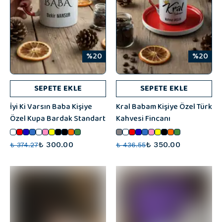
%20
%20
SEPETE EKLE
SEPETE EKLE
İyi Ki Varsın Baba Kişiye
Kral Babam Kişiye Özel Türk
Özel Kupa Bardak Standart
Kahvesi Fincanı
₺ 300.00
₺ 350.00
₺ 374.27
₺ 436.55