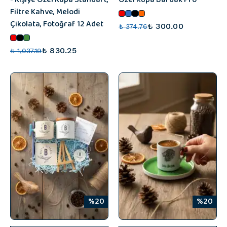
Filtre Kahve, Melodi
Çikolata, Fotoğraf 12 Adet
₺ 300.00
₺ 374.76
₺ 830.25
₺ 1,037.19
%20
%20