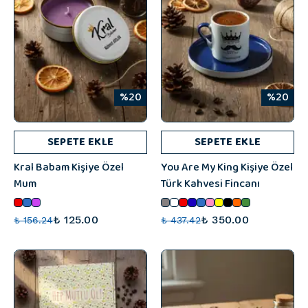
%20
%20
SEPETE EKLE
SEPETE EKLE
Kral Babam Kişiye Özel
You Are My King Kişiye Özel
Mum
Türk Kahvesi Fincanı
₺ 125.00
₺ 350.00
₺ 156.24
₺ 437.42