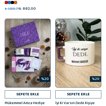
₺ 882.00
₺ 1,100.71
%20
%20
SEPETE EKLE
SEPETE EKLE
Mükemmel Amca Hediye
İyi Ki Varsın Dede Kişiye