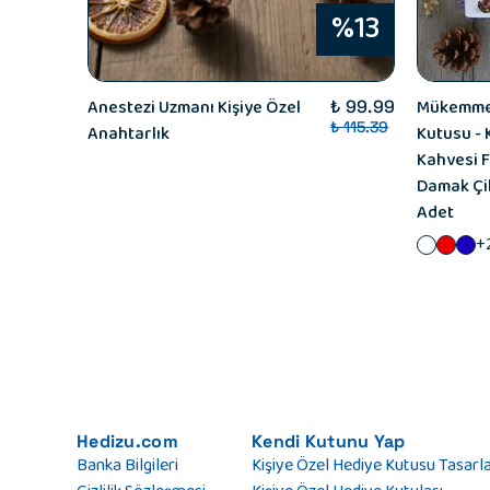
%13
Anestezi Uzmanı Kişiye Özel
Mükemmel
₺ 99.99
₺ 115.39
Anahtarlık
Kutusu - 
Kahvesi F
Damak Çik
Adet
+
Hedizu.com
Kendi Kutunu Yap
Banka Bilgileri
Kişiye Özel Hediye Kutusu Tasarl