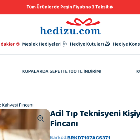
klar
lere Hediye 👨🏼‍🍳
Tüm Ürünlerde Peşin Fiyatına 3 Taksit🔥
iyeleri
i Hediyesi
l Hediyeleri
t Hediyeleri
Kutunu Seç,
Babalar Gü
rdaklar ☕
Meslek Hediyeleri 🩺
Hediye Kutuları 🎁
Hediye Kons
Hazırlamaya
Taraftar Hed
Hediyeleri
Kardeşe Hed
KUPALARDA SEPETTE 100 TL İNDİRİM!
KUPALARDA
k Kahvesi Fincanı
Acil Tıp Teknisyeni Kiş
Fincanı
Barkod
:
BRKD7107ACS371