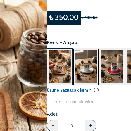
₺ 350.00
₺ 430.63
Renk
- Ahşap
Ürüne Yazılacak İsim
*
Adet
-
+