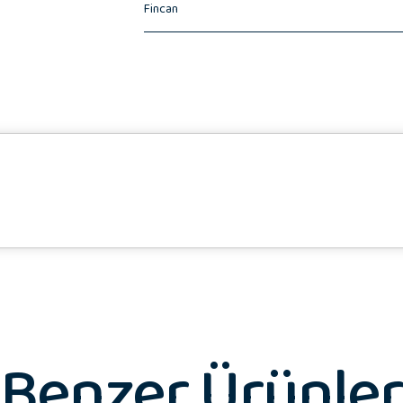
Fincan
♥️ Hediye Notunuz
Benzer Ürünler