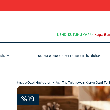
Gıda
Güvenlik Görevlilerine Hediye 👮🏻‍♂️
Peluş Oyunca
Diğer Meslek
Kendime Hediye
Manifest Hed
Müzik Kutusu
Atatürk Sözlü Hediyeler
İçimden Geld
Hayvanseverlere Hediyeler
Spor & Futbo
Esprili & Komik Hediyeler
Müzik & Sana
KENDİ KUTUNU YAP✨
Kupa Ba
KUPALARDA SEPETTE 100 TL İNDİRİM!
Kişiye Özel Hediyeler
Acil Tıp Teknisyeni Kişiye Özel Tür
%19