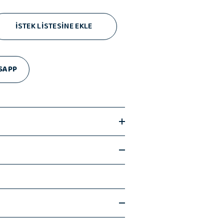
İSTEK LİSTESİNE EKLE
SAPP
si Fincanı
an önce bilmeniz gerekenler;
kı uzun ömürlü ve kalıcıdır. Elde yıkanması
12,5 cm