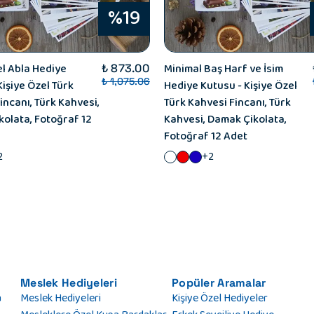
%19
 Abla Hediye
Minimal Baş Harf ve İsim
₺ 873.00
₺ 1,075.06
Kişiye Özel Türk
Hediye Kutusu - Kişiye Özel
incanı, Türk Kahvesi,
Türk Kahvesi Fincanı, Türk
olata, Fotoğraf 12
Kahvesi, Damak Çikolata,
Fotoğraf 12 Adet
2
+2
Meslek Hediyeleri
Popüler Aramalar
a
Meslek Hediyeleri
Kişiye Özel Hediyeler