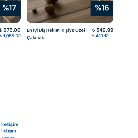
%17
%16
En İyi Diş Hekimi Kişiye Özel
Efsanel
₺ 873.00
₺ 349.99
₺ 1,056.02
₺ 419.12
Çakmak
Hediye K
Lüks Fin
Mum, Fo
İletişim
İletişim