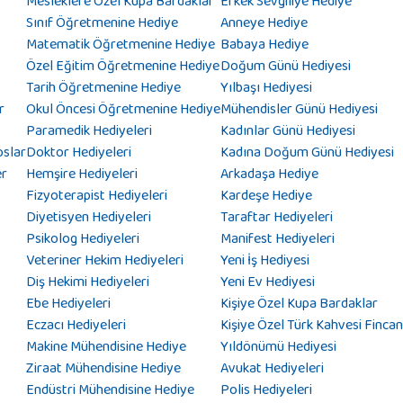
Mesleklere Özel Kupa Bardaklar
Erkek Sevgiliye Hediye
Sınıf Öğretmenine Hediye
Anneye Hediye
Matematik Öğretmenine Hediye
Babaya Hediye
Özel Eğitim Öğretmenine Hediye
Doğum Günü Hediyesi
Tarih Öğretmenine Hediye
Yılbaşı Hediyesi
r
Okul Öncesi Öğretmenine Hediye
Mühendisler Günü Hediyesi
Paramedik Hediyeleri
Kadınlar Günü Hediyesi
oslar
Doktor Hediyeleri
Kadına Doğum Günü Hediyesi
er
Hemşire Hediyeleri
Arkadaşa Hediye
Fizyoterapist Hediyeleri
Kardeşe Hediye
Diyetisyen Hediyeleri
Taraftar Hediyeleri
Psikolog Hediyeleri
Manifest Hediyeleri
Veteriner Hekim Hediyeleri
Yeni İş Hediyesi
Diş Hekimi Hediyeleri
Yeni Ev Hediyesi
Ebe Hediyeleri
Kişiye Özel Kupa Bardaklar
Eczacı Hediyeleri
Kişiye Özel Türk Kahvesi Fincan
Makine Mühendisine Hediye
Yıldönümü Hediyesi
Ziraat Mühendisine Hediye
Avukat Hediyeleri
Endüstri Mühendisine Hediye
Polis Hediyeleri