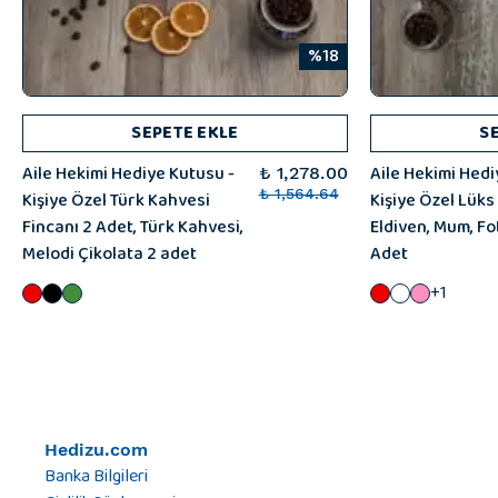
%18
SEPETE EKLE
S
Aile Hekimi Hediye Kutusu -
Aile Hekimi Hedi
₺ 1,278.00
Kişiye Özel Türk Kahvesi
₺ 1,564.64
Kişiye Özel Lüks
Fincanı 2 Adet, Türk Kahvesi,
Eldiven, Mum, Fo
Melodi Çikolata 2 adet
Adet
+1
Hedizu.com
Banka Bilgileri