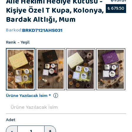
Aile Hekimi Hediye Kutusu -
₺ 751.21
Kişiye Özel T Kupa, Kolonya,
₺ 679.50
Bardak Altlığı, Mum
Barkod
:
BRKD7121AHS031
Renk
- Yeşil
Ürüne Yazılacak İsim
*
Adet
-
+