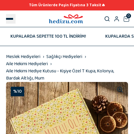
Tüm Ürünlerde Peşin Fiyatına 3 Taksit🔥
0
KUPALARDA SEPETTE 100 TL İNDİRİM!
KUPALARDA SEPETT
Meslek Hediyeleri
Sağlıkçı Hediyeleri
Aile Hekimi Hediyeleri
Aile Hekimi Hediye Kutusu - Kişiye Özel T Kupa, Kolonya,
Bardak Altlığı, Mum
%10