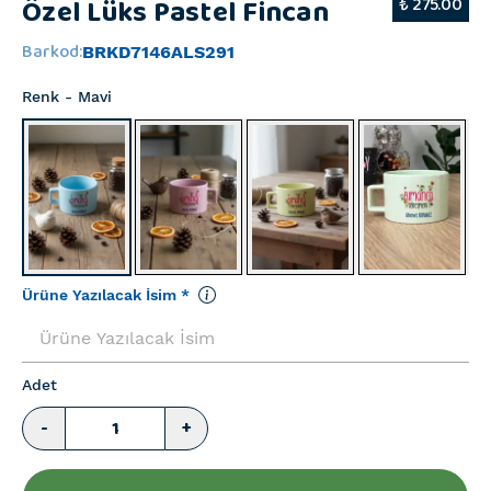
Özel Lüks Pastel Fincan
₺ 275.00
Barkod
:
BRKD7146ALS291
Renk
- Mavi
Ürüne Yazılacak İsim
*
Adet
-
+