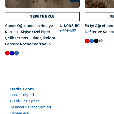
SEPETE EKLE
S
Canım Öğretmenim Hediye
En İyi Öğretmen 
₺ 1,093.50
Kutusu - Kişiye Özel Pipetli
₺ 1,194.37
Defter ve Kalem
Çelik Termos, Fular, Çikolata
+2
Ferrero Rocher Raffaello
+2
Hedizu.com
Banka Bilgileri
Gizlilik Sözleşmesi
Teslimat ve İade Şartları
Hemen Ara