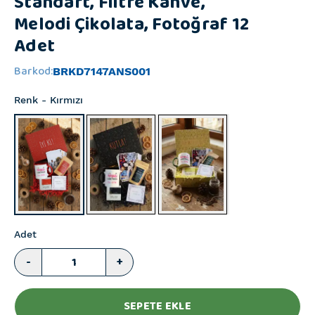
Standart, Filtre Kahve,
Melodi Çikolata, Fotoğraf 12
Adet
Barkod
:
BRKD7147ANS001
Renk
- Kırmızı
Adet
-
+
SEPETE EKLE