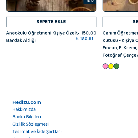
%17
SEPETE EKLE
S
Anaokulu Öğretmeni Kişiye Özel
Canım Öğretmen
₺ 150.00
Bardak Altlığı
₺ 180.91
Kutusu - Kişiye 
Fincan, El Kremi
Fotoğraf Çerçe
Hedizu.com
Hakkımızda
Banka Bilgileri
Gizlilik Sözleşmesi
Teslimat ve İade Şartları