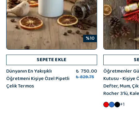
%10
SEPETE EKLE
S
Dünyanın En Yakışıklı
Öğretmenler Gü
₺ 750.00
Öğretmeni Kişiye Özel Pipetli
₺ 829.75
Kutusu - Kişiye 
Çelik Termos
Defter, Mum, Çi
Rocher 3'lü, Kal
+1