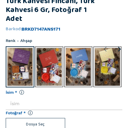
Türk Kahvesi Fincanı, Türk
Kahvesi 6 Gr, Fotoğraf 1
Adet
Barkod
:
BRKD7147ANS171
Renk
- Ahşap
İsim
*
Fotoğraf
*
Dosya Seç