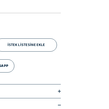
İSTEK LİSTESİNE EKLE
SAPP
niz gerekenler;