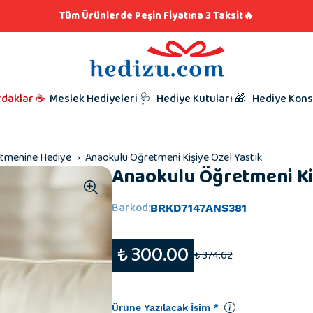
klar
lere Hediye 👨🏼‍🍳
Tüm Ürünlerde Peşin Fiyatına 3 Taksit🔥
iyeleri
i Hediyesi
l Hediyeleri
t Hediyeleri
Kutunu Seç,
Babalar Gü
rdaklar ☕
Meslek Hediyeleri 🩺
Hediye Kutuları 🎁
Hediye Kons
Hazırlamaya
Taraftar Hed
Hediyeleri
Kardeşe Hed
tmenine Hediye
Anaokulu Öğretmeni Kişiye Özel Yastık
Anaokulu Öğretmeni Kiş
Barkod
:
BRKD7147ANS381
₺ 300.00
₺ 374.62
Ürüne Yazılacak İsim
*