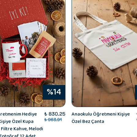
%14
retmenim Hediye
Anaokulu Öğretmeni Kişiye
₺ 830.25
₺ 963.91
Kişiye Özel Kupa
Özel Bez Çanta
 Filtre Kahve, Melodi
 Fotoğraf 12 Adet