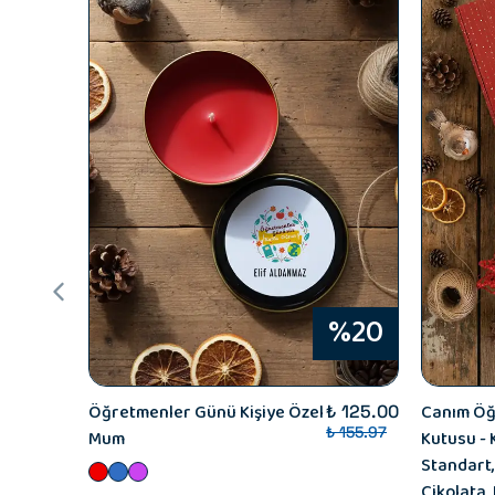
%20
Öğretmenler Günü Kişiye Özel
Canım Öğ
₺ 125.00
₺ 155.97
Mum
Kutusu - 
Standart,
Çikolata,