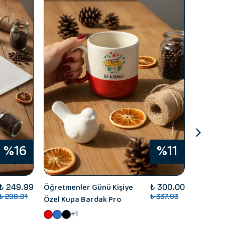
%16
%11
Öğretmenler Günü Kişiye
Canım Ö
₺ 249.99
₺ 300.00
₺ 298.91
₺ 337.93
Özel Kupa Bardak Pro
Özel Ku
+1