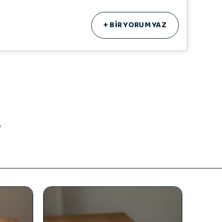
+
BİR YORUM YAZ