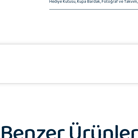
Hediye Kutusu,
Kupa Bardak,
Fotoğraf ve Takvim
♥️ Hediye Notunuz
Benzer Ürünler