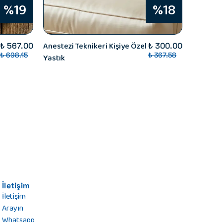
%19
%18
Anestezi Teknikeri Kişiye Özel
Anestezi
₺ 567.00
₺ 300.00
₺ 698.15
₺ 367.58
Yastık
Kutusu - 
Çelik Te
Ferrero 
İletişim
İletişim
Arayın
Whatsapp