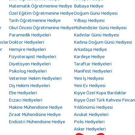
Matematik Öğretmenine Hediye
Babaya Hediye
Özel Eğitim Öğretmenine Hediye
Doğum Günü Hediyesi
Tarih Öğretmenine Hediye
Yılbaşı Hediyesi
r
Okul Öncesi Öğretmenine Hediye
Mühendisler Günü Hediyesi
Paramedik Hediyeleri
Kadınlar Günü Hediyesi
oslar
Doktor Hediyeleri
Kadına Doğum Günü Hediyesi
er
Hemşire Hediyeleri
Arkadaşa Hediye
Fizyoterapist Hediyeleri
Kardeşe Hediye
Diyetisyen Hediyeleri
Taraftar Hediyeleri
Psikolog Hediyeleri
Manifest Hediyeleri
Veteriner Hekim Hediyeleri
Yeni İş Hediyesi
Diş Hekimi Hediyeleri
Yeni Ev Hediyesi
Ebe Hediyeleri
Kişiye Özel Kupa Bardaklar
Eczacı Hediyeleri
Kişiye Özel Türk Kahvesi Fincan
Makine Mühendisine Hediye
Yıldönümü Hediyesi
Ziraat Mühendisine Hediye
Avukat Hediyeleri
Endüstri Mühendisine Hediye
Polis Hediyeleri
Asker Hediyeleri