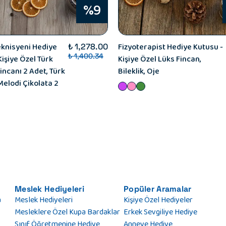
%9
Teknisyeni Hediye
Fizyoterapist Hediye Kutusu -
₺ 1,278.00
₺ 1,400.34
Kişiye Özel Türk
Kişiye Özel Lüks Fincan,
incanı 2 Adet, Türk
Bileklik, Oje
Melodi Çikolata 2
Meslek Hediyeleri
Popüler Aramalar
a
Meslek Hediyeleri
Kişiye Özel Hediyeler
Mesleklere Özel Kupa Bardaklar
Erkek Sevgiliye Hediye
Sınıf Öğretmenine Hediye
Anneye Hediye