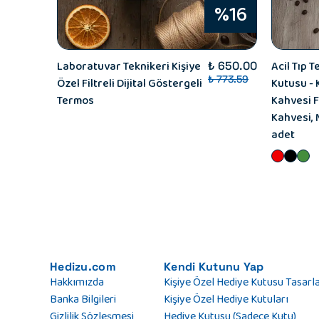
%16
Laboratuvar Teknikeri Kişiye
Acil Tıp 
₺ 650.00
₺ 773.59
Özel Filtreli Dijital Göstergeli
Kutusu - 
Termos
Kahvesi F
Kahvesi, 
adet
Hedizu.com
Kendi Kutunu Yap
Hakkımızda
Kişiye Özel Hediye Kutusu Tasarl
Banka Bilgileri
Kişiye Özel Hediye Kutuları
Gizlilik Sözleşmesi
Hediye Kutusu (Sadece Kutu)