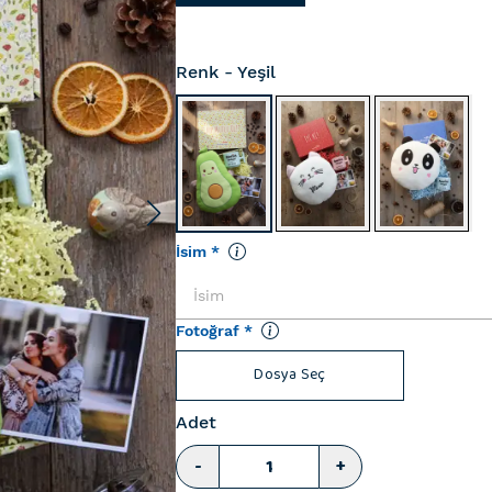
Renk
- Yeşil
İsim
*
Fotoğraf
*
Dosya Seç
Adet
-
+