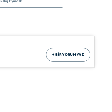
,
Peluş Oyuncak
+
BİR YORUM YAZ