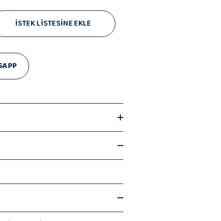
İSTEK LİSTESİNE EKLE
SAPP
ye Özel T Pastel Kupa, Peluş Avokado,