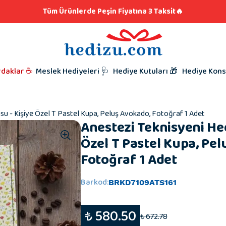
klar
lere Hediye 👨🏼‍🍳
Tüm Ürünlerde Peşin Fiyatına 3 Taksit🔥
iyeleri
i Hediyesi
l Hediyeleri
t Hediyeleri
Kutunu Seç,
Babalar Gü
rdaklar ☕
Meslek Hediyeleri 🩺
Hediye Kutuları 🎁
Hediye Kons
Hazırlamaya
Taraftar Hed
Hediyeleri
Kardeşe Hed
su - Kişiye Özel T Pastel Kupa, Peluş Avokado, Fotoğraf 1 Adet
Anestezi Teknisyeni Hed
Özel T Pastel Kupa, Pel
Fotoğraf 1 Adet
Barkod
:
BRKD7109ATS161
₺ 580.50
₺ 672.78