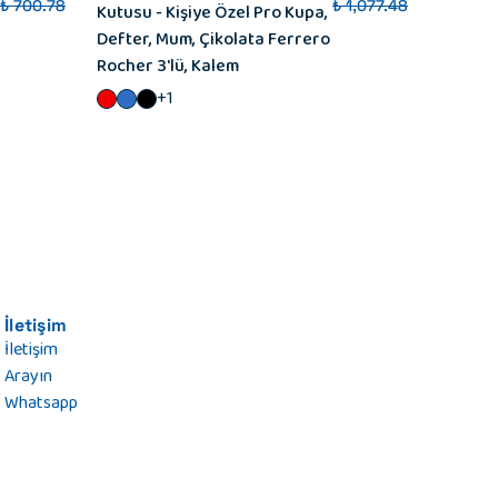
₺ 700.78
₺ 1,077.48
Kutusu - Kişiye Özel Pro Kupa,
Kutusu -
Defter, Mum, Çikolata Ferrero
Atlı Kar
Rocher 3'lü, Kalem
Peluş An
+1
İletişim
İletişim
Arayın
Whatsapp