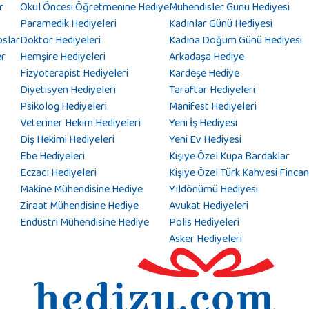
r
Okul Öncesi Öğretmenine Hediye
Mühendisler Günü Hediyesi
Paramedik Hediyeleri
Kadınlar Günü Hediyesi
oslar
Doktor Hediyeleri
Kadına Doğum Günü Hediyesi
er
Hemşire Hediyeleri
Arkadaşa Hediye
Fizyoterapist Hediyeleri
Kardeşe Hediye
Diyetisyen Hediyeleri
Taraftar Hediyeleri
Psikolog Hediyeleri
Manifest Hediyeleri
Veteriner Hekim Hediyeleri
Yeni İş Hediyesi
Diş Hekimi Hediyeleri
Yeni Ev Hediyesi
Ebe Hediyeleri
Kişiye Özel Kupa Bardaklar
Eczacı Hediyeleri
Kişiye Özel Türk Kahvesi Fincan
Makine Mühendisine Hediye
Yıldönümü Hediyesi
Ziraat Mühendisine Hediye
Avukat Hediyeleri
Endüstri Mühendisine Hediye
Polis Hediyeleri
Asker Hediyeleri