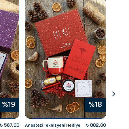
%19
%18
Anestezi Teknisyeni Hediye
Anestezi
₺ 567.00
₺ 882.00