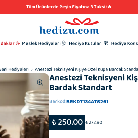
klar
lere Hediye 👨🏼‍🍳
Tüm Ürünlerde Peşin Fiyatına 3 Taksit🔥
iyeleri
i Hediyesi
l Hediyeleri
t Hediyeleri
Kutunu Seç,
Babalar Gü
rdaklar ☕
Meslek Hediyeleri 🩺
Hediye Kutuları 🎁
Hediye Kons
Hazırlamaya
Taraftar Hed
Hediyeleri
Kardeşe Hed
yeni Hediyeleri
Anestezi Teknisyeni Kişiye Özel Kupa Bardak Standa
Anestezi Teknisyeni Ki
Bardak Standart
Barkod
:
BRKD7134ATS261
₺ 250.00
₺ 272.90