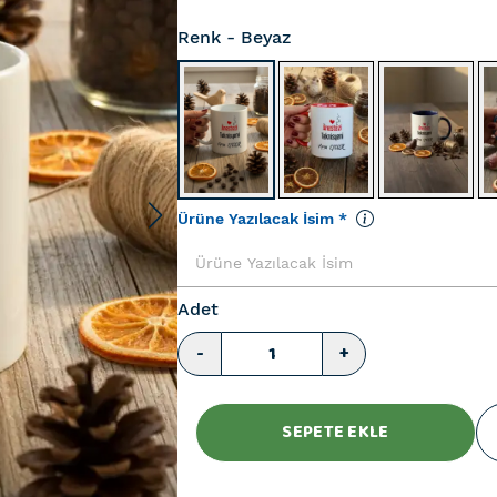
Renk
- Beyaz
Ürüne Yazılacak İsim
*
Adet
-
+
SEPETE EKLE