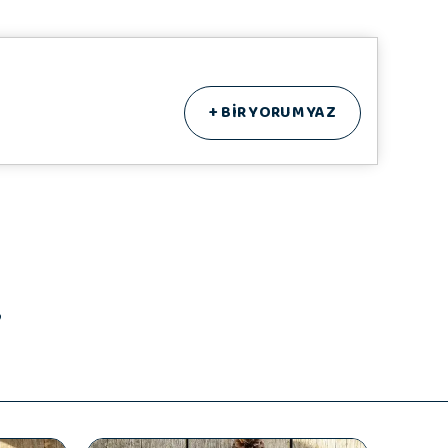
+
BİR YORUM YAZ