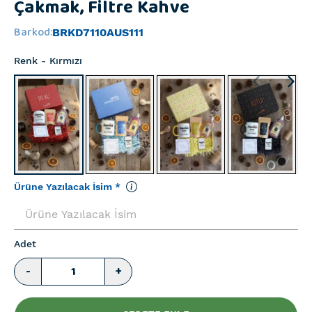
Çakmak, Filtre Kahve
Barkod
:
BRKD7110AUS111
Renk
- Kırmızı
Ürüne Yazılacak İsim
*
Adet
-
+