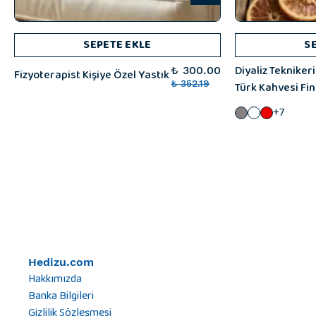
SEPETE EKLE
S
Diyaliz Teknikeri
₺ 300.00
Fizyoterapist Kişiye Özel Yastık
₺ 352.19
Türk Kahvesi Fi
+7
Hedizu.com
Hakkımızda
Banka Bilgileri
Gizlilik Sözleşmesi