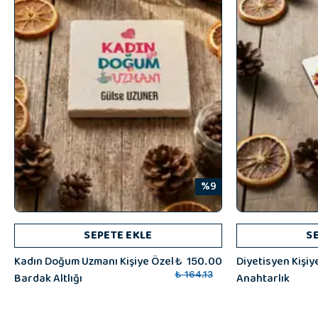
%9
SEPETE EKLE
S
Kadın Doğum Uzmanı Kişiye Özel
Diyetisyen Kişiy
₺ 150.00
Bardak Altlığı
₺ 164.13
Anahtarlık