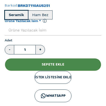
Barkod
:
BRKD7110AUS251
Seramik
Ham Bez
Ürüne Yazılacak İsim
*
Adet
-
+
SEPETE EKLE
İSTEK LİSTESİNE EKLE
WHATSAPP