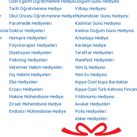
Özel Eğitim Öğretmenine Hediye
Doğum Günü Hediyesi
Tarih Öğretmenine Hediye
Yılbaşı Hediyesi
r
Okul Öncesi Öğretmenine Hediye
Mühendisler Günü Hediyesi
Paramedik Hediyeleri
Kadınlar Günü Hediyesi
oslar
Doktor Hediyeleri
Kadına Doğum Günü Hediyesi
er
Hemşire Hediyeleri
Arkadaşa Hediye
Fizyoterapist Hediyeleri
Kardeşe Hediye
Diyetisyen Hediyeleri
Taraftar Hediyeleri
Psikolog Hediyeleri
Manifest Hediyeleri
Veteriner Hekim Hediyeleri
Yeni İş Hediyesi
Diş Hekimi Hediyeleri
Yeni Ev Hediyesi
Ebe Hediyeleri
Kişiye Özel Kupa Bardaklar
Eczacı Hediyeleri
Kişiye Özel Türk Kahvesi Fincan
Makine Mühendisine Hediye
Yıldönümü Hediyesi
Ziraat Mühendisine Hediye
Avukat Hediyeleri
Endüstri Mühendisine Hediye
Polis Hediyeleri
Asker Hediyeleri