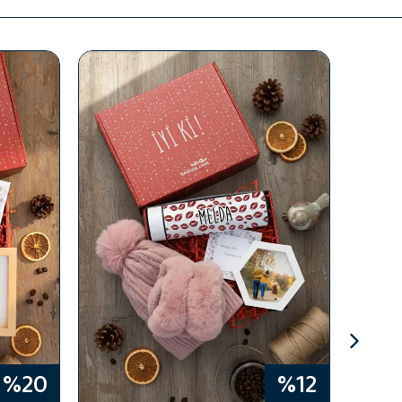
%20
%12