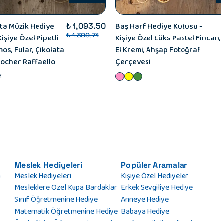
ta Müzik Hediye
Baş Harf Hediye Kutusu -
₺ 1,093.50
₺ 1,300.71
işiye Özel Pipetli
Kişiye Özel Lüks Pastel Fincan,
mos, Fular, Çikolata
El Kremi, Ahşap Fotoğraf
Rocher Raffaello
Çerçevesi
2
Meslek Hediyeleri
Popüler Aramalar
a
Meslek Hediyeleri
Kişiye Özel Hediyeler
Mesleklere Özel Kupa Bardaklar
Erkek Sevgiliye Hediye
Sınıf Öğretmenine Hediye
Anneye Hediye
Matematik Öğretmenine Hediye
Babaya Hediye