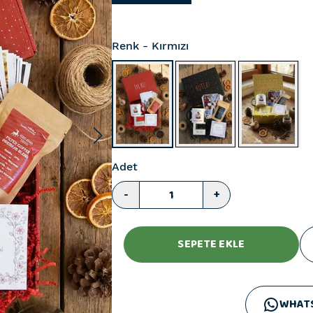
Renk
- Kırmızı
Adet
-
+
SEPETE EKLE
WHAT