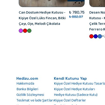
Can Dostum Hediye Kutusu -
Desen No
₺ 780.75
₺ 882.97
Kişiye Özel Lüks Fincan, Bitki
Kutusu - K
Çayı, Oje, Melodi Çikolata
Çelik Ter
Ferrero 
+
Hedizu.com
Kendi Kutunu Yap
Hakkımızda
Kişiye Özel Hediye Kutusu Tasarl
Banka Bilgileri
Kişiye Özel Hediye Kutuları
Gizlilik Sözleşmesi
Hediye Kutusu (Sadece Kutu)
Teslimat ve İade Şartları
Kişiye Özel Defterler