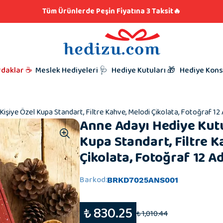
klar
lere Hediye 👨🏼‍🍳
Tüm Ürünlerde Peşin Fiyatına 3 Taksit🔥
iyeleri
i Hediyesi
l Hediyeleri
t Hediyeleri
Kutunu Seç,
Babalar Gü
rdaklar ☕
Meslek Hediyeleri 🩺
Hediye Kutuları 🎁
Hediye Kons
Hazırlamaya
Taraftar Hed
Hediyeleri
Kardeşe Hed
işiye Özel Kupa Standart, Filtre Kahve, Melodi Çikolata, Fotoğraf 12
Anne Adayı Hediye Kutu
Kupa Standart, Filtre K
Çikolata, Fotoğraf 12 A
Barkod
:
BRKD7025ANS001
₺ 830.25
₺ 1,010.44