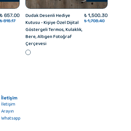
Dudak Desenli Hediye
Anne Ada
₺ 657.00
₺ 1,500.30
₺ 816.17
₺ 1,708.40
Kutusu - Kişiye Özel Dijital
Kişiye Öz
Göstergeli Termos, Kulaklık,
Çayı, Oj
Bere, Altıgen Fotoğraf
Çerçevesi
İletişim
İletişim
Arayın
Whatsapp