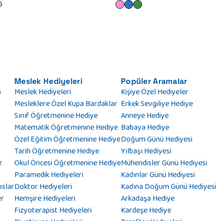
6
Meslek Hediyeleri
Popüler Aramalar
a
Meslek Hediyeleri
Kişiye Özel Hediyeler
Mesleklere Özel Kupa Bardaklar
Erkek Sevgiliye Hediye
Sınıf Öğretmenine Hediye
Anneye Hediye
Matematik Öğretmenine Hediye
Babaya Hediye
Özel Eğitim Öğretmenine Hediye
Doğum Günü Hediyesi
Tarih Öğretmenine Hediye
Yılbaşı Hediyesi
r
Okul Öncesi Öğretmenine Hediye
Mühendisler Günü Hediyesi
Paramedik Hediyeleri
Kadınlar Günü Hediyesi
oslar
Doktor Hediyeleri
Kadına Doğum Günü Hediyesi
er
Hemşire Hediyeleri
Arkadaşa Hediye
Fizyoterapist Hediyeleri
Kardeşe Hediye