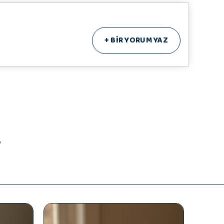
+
BİR YORUM YAZ