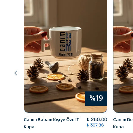
%19
Canım Babam Kişiye Özel T
Canım Ded
₺ 250.00
₺ 307.86
Kupa
Kupa