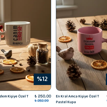
%12
em Kişiye Özel T
En Kral Amca Kişiye Özel T
₺ 250.00
₺ 282.99
Pastel Kupa