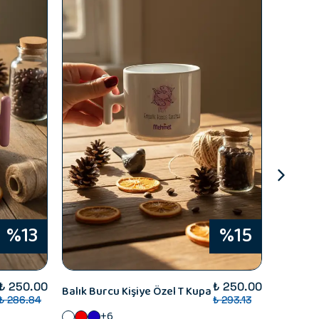
%13
%15
Avokado 
₺ 250.00
₺ 250.00
Balık Burcu Kişiye Özel T Kupa
₺ 286.84
₺ 293.13
Pastel 
+6