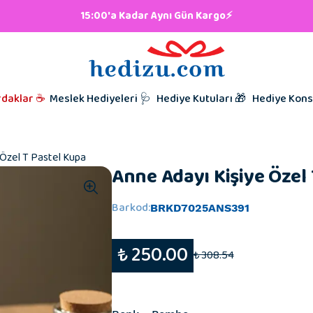
klar
lere Hediye 👨🏼‍🍳
15:00'a Kadar Aynı Gün Kargo⚡
iyeleri
i Hediyesi
l Hediyeleri
t Hediyeleri
Kutunu Seç,
Babalar Gü
rdaklar ☕
Meslek Hediyeleri 🩺
Hediye Kutuları 🎁
Hediye Kons
Hazırlamaya
Taraftar Hed
Hediyeleri
Kardeşe Hed
 Özel T Pastel Kupa
Anne Adayı Kişiye Özel
Barkod
:
BRKD7025ANS391
₺ 250.00
₺ 308.54