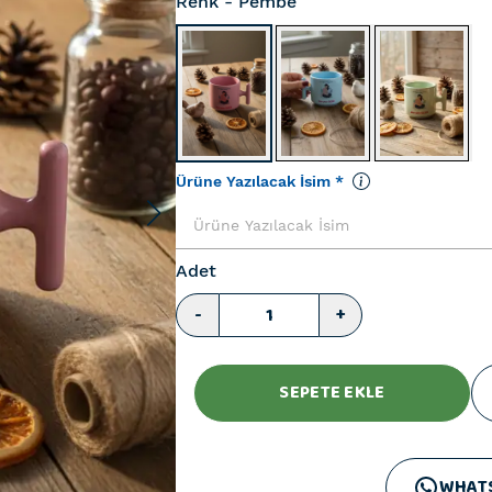
Renk
- Pembe
Ürüne Yazılacak İsim
*
Adet
-
+
SEPETE EKLE
WHAT