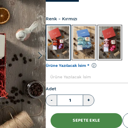
Renk
- Kırmızı
Ürüne Yazılacak İsim
*
Adet
-
+
SEPETE EKLE