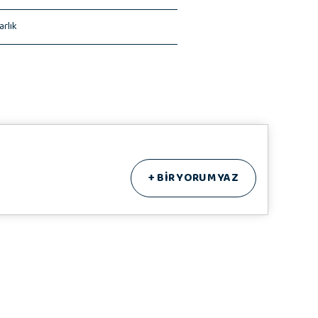
arlık
+
BİR YORUM YAZ