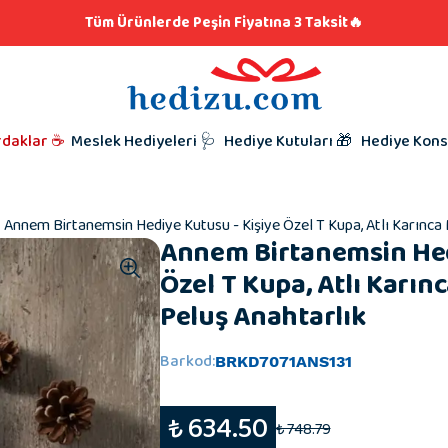
klar
lere Hediye 👨🏼‍🍳
Tüm Ürünlerde Peşin Fiyatına 3 Taksit🔥
iyeleri
i Hediyesi
l Hediyeleri
t Hediyeleri
Kutunu Seç,
Babalar Gü
rdaklar ☕
Meslek Hediyeleri 🩺
Hediye Kutuları 🎁
Hediye Kons
Hazırlamaya
Taraftar Hed
Hediyeleri
Kardeşe Hed
Annem Birtanemsin Hediye Kutusu - Kişiye Özel T Kupa, Atlı Karınca 
Annem Birtanemsin Hed
Özel T Kupa, Atlı Karın
Peluş Anahtarlık
Barkod
:
BRKD7071ANS131
₺ 634.50
₺ 748.79