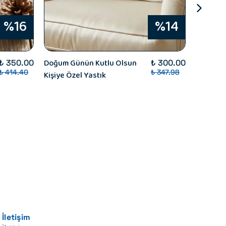
%16
%14
Doğum Günün Kutlu Olsun
Ayçiçekl
₺ 350.00
₺ 300.00
₺ 414.40
₺ 347.98
Kişiye Özel Yastık
Kutusu -
Fotoğraf
Kalemlik
Onefis S
Parçalı 
İletişim