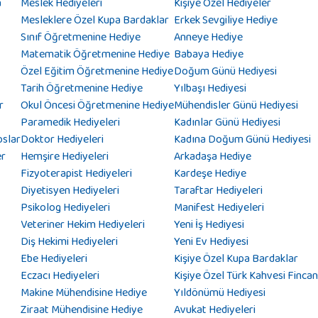
a
Meslek Hediyeleri
Kişiye Özel Hediyeler
Mesleklere Özel Kupa Bardaklar
Erkek Sevgiliye Hediye
Sınıf Öğretmenine Hediye
Anneye Hediye
Matematik Öğretmenine Hediye
Babaya Hediye
Özel Eğitim Öğretmenine Hediye
Doğum Günü Hediyesi
Tarih Öğretmenine Hediye
Yılbaşı Hediyesi
r
Okul Öncesi Öğretmenine Hediye
Mühendisler Günü Hediyesi
Paramedik Hediyeleri
Kadınlar Günü Hediyesi
oslar
Doktor Hediyeleri
Kadına Doğum Günü Hediyesi
er
Hemşire Hediyeleri
Arkadaşa Hediye
Fizyoterapist Hediyeleri
Kardeşe Hediye
Diyetisyen Hediyeleri
Taraftar Hediyeleri
Psikolog Hediyeleri
Manifest Hediyeleri
Veteriner Hekim Hediyeleri
Yeni İş Hediyesi
Diş Hekimi Hediyeleri
Yeni Ev Hediyesi
Ebe Hediyeleri
Kişiye Özel Kupa Bardaklar
Eczacı Hediyeleri
Kişiye Özel Türk Kahvesi Fincan
Makine Mühendisine Hediye
Yıldönümü Hediyesi
Ziraat Mühendisine Hediye
Avukat Hediyeleri