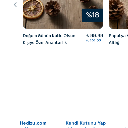
%18
Doğum Günün Kutlu Olsun
Papatya K
₺ 99.99
₺ 121.27
Kişiye Özel Anahtarlık
Altlığı
Hedizu.com
Kendi Kutunu Yap