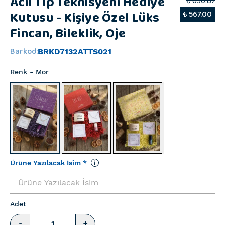
Acil Tıp Teknisyeni Hediye
₺ 630.87
Kutusu - Kişiye Özel Lüks
₺ 567.00
Fincan, Bileklik, Oje
Barkod
:
BRKD7132ATTS021
Renk
- Mor
Ürüne Yazılacak İsim
*
Adet
-
+