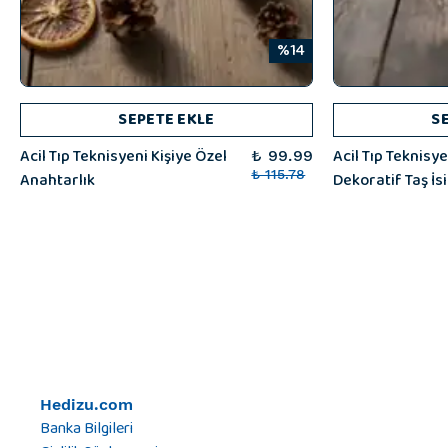
%14
SEPETE EKLE
S
Acil Tıp Teknisyeni Kişiye Özel
Acil Tıp Teknisye
₺ 99.99
Anahtarlık
₺ 115.78
Dekoratif Taş İsi
Hedizu.com
Banka Bilgileri