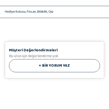
8 cm çap, 5,8 cm yükseklik.
💫 Bileklik 1 adet
Hediye Kutusu,
Fincan,
Bileklik,
Oje
💅🏻 Oje 1 adet
🎁 Hedizu Özel Hediye Kutusu
♥️ Hediye Notunuz
Müşteri Değerlendirmeleri
Bu ürün için değerlendirme yok
+
BİR YORUM YAZ