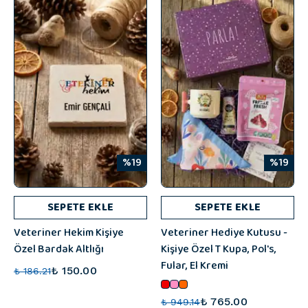
%19
%19
SEPETE EKLE
SEPETE EKLE
Veteriner Hekim Kişiye
Veteriner Hediye Kutusu -
Özel Bardak Altlığı
Kişiye Özel T Kupa, Pol's,
Fular, El Kremi
₺ 150.00
₺ 186.21
₺ 765.00
₺ 949.14