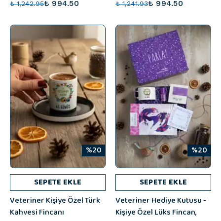
₺ 994.50
₺ 994.50
₺ 1,242.95
₺ 1,241.93
%20
%20
SEPETE EKLE
SEPETE EKLE
Veteriner Kişiye Özel Türk
Veteriner Hediye Kutusu -
Kahvesi Fincanı
Kişiye Özel Lüks Fincan,