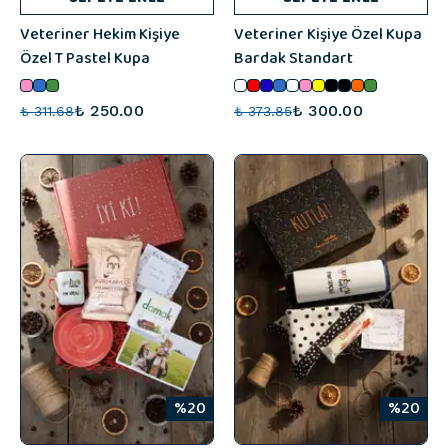
Veteriner Hekim Kişiye
Veteriner Kişiye Özel Kupa
Özel T Pastel Kupa
Bardak Standart
₺ 250.00
₺ 300.00
₺ 311.68
₺ 373.85
%20
%20