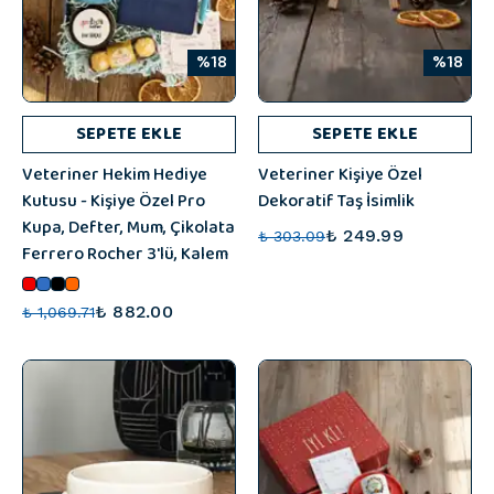
%18
%18
SEPETE EKLE
SEPETE EKLE
Veteriner Hekim Hediye
Veteriner Kişiye Özel
Kutusu - Kişiye Özel Pro
Dekoratif Taş İsimlik
Kupa, Defter, Mum, Çikolata
₺ 249.99
₺ 303.09
Ferrero Rocher 3'lü, Kalem
₺ 882.00
₺ 1,069.71