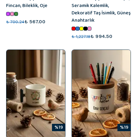
Fincan, Bileklik, Oje
Seramik Kalemlik,
Dekoratif Taş İsimlik, Güneş
Anahtarlık
₺ 567.00
₺ 700.24
₺ 994.50
₺ 1,227.18
%19
%19