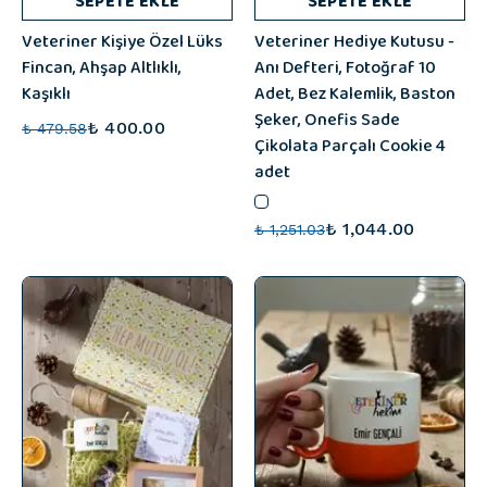
SEPETE EKLE
SEPETE EKLE
Veteriner Kişiye Özel Lüks
Veteriner Hediye Kutusu -
Fincan, Ahşap Altlıklı,
Anı Defteri, Fotoğraf 10
Kaşıklı
Adet, Bez Kalemlik, Baston
Şeker, Onefis Sade
₺ 400.00
₺ 479.58
Çikolata Parçalı Cookie 4
adet
₺ 1,044.00
₺ 1,251.03