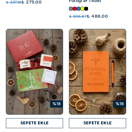
Fotoğraf 1 Adet
₺ 275.00
₺ 337.18
₺ 486.00
₺ 595.67
%18
%18
SEPETE EKLE
SEPETE EKLE