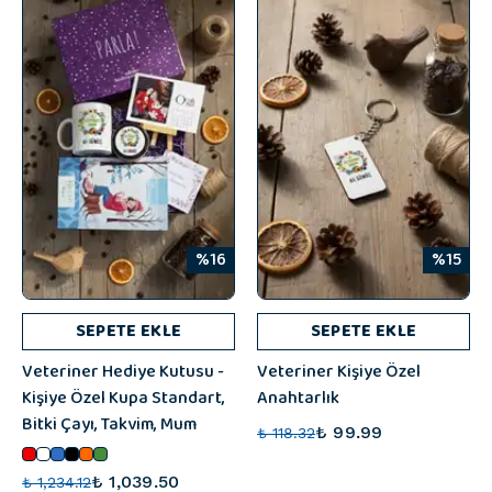
%16
%15
SEPETE EKLE
SEPETE EKLE
Veteriner Hediye Kutusu -
Veteriner Kişiye Özel
Kişiye Özel Kupa Standart,
Anahtarlık
Bitki Çayı, Takvim, Mum
₺ 99.99
₺ 118.32
₺ 1,039.50
₺ 1,234.12