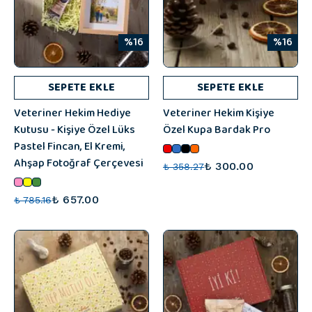
%16
%16
SEPETE EKLE
SEPETE EKLE
Veteriner Hekim Hediye
Veteriner Hekim Kişiye
Kutusu - Kişiye Özel Lüks
Özel Kupa Bardak Pro
Pastel Fincan, El Kremi,
Ahşap Fotoğraf Çerçevesi
₺ 300.00
₺ 358.27
₺ 657.00
₺ 785.16