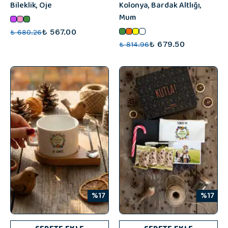
Bileklik, Oje
Kolonya, Bardak Altlığı,
Mum
₺ 567.00
₺ 680.26
₺ 679.50
₺ 814.96
%17
%17