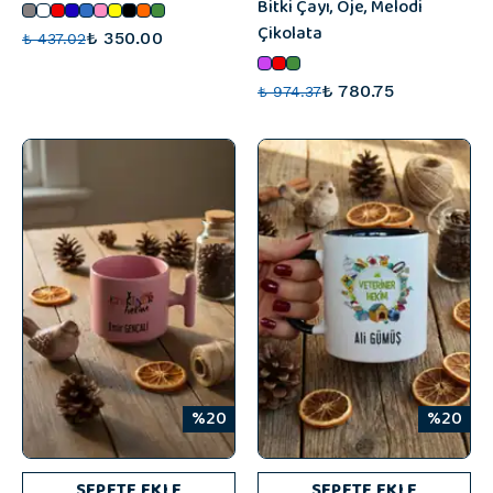
Bitki Çayı, Oje, Melodi
Çikolata
₺ 350.00
₺ 437.02
₺ 780.75
₺ 974.37
%20
%20
SEPETE EKLE
SEPETE EKLE