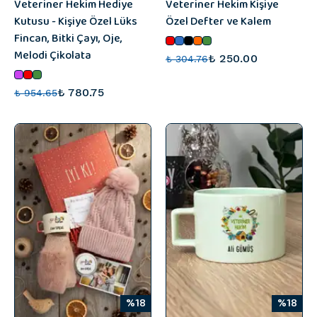
Veteriner Hekim Hediye
Veteriner Hekim Kişiye
Kutusu - Kişiye Özel Lüks
Özel Defter ve Kalem
Fincan, Bitki Çayı, Oje,
Melodi Çikolata
₺ 250.00
₺ 304.76
₺ 780.75
₺ 954.65
%18
%18