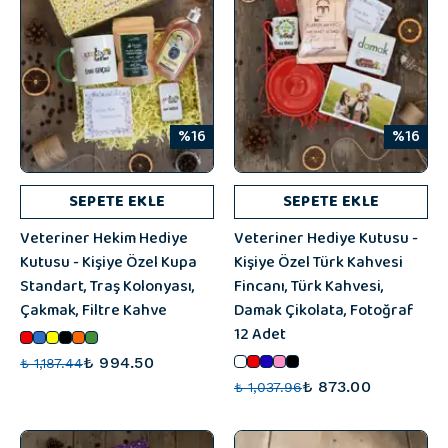
%16
%16
SEPETE EKLE
SEPETE EKLE
Veteriner Hekim Hediye
Veteriner Hediye Kutusu -
Kutusu - Kişiye Özel Kupa
Kişiye Özel Türk Kahvesi
Standart, Traş Kolonyası,
Fincanı, Türk Kahvesi,
Çakmak, Filtre Kahve
Damak Çikolata, Fotoğraf
12 Adet
₺ 994.50
₺ 1,187.44
₺ 873.00
₺ 1,037.96