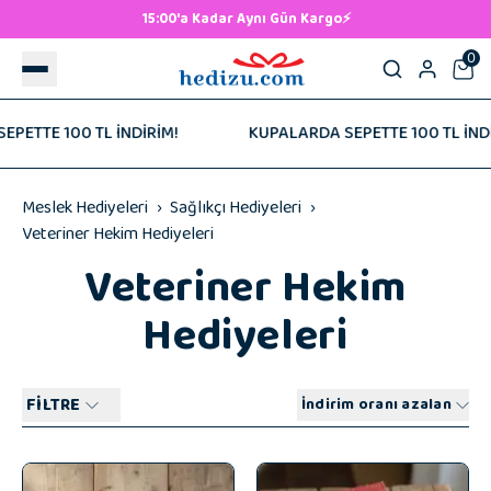
500 TL ve Üzeri Ücretsiz Kargo! 🚚
0
İRİM!
KUPALARDA SEPETTE 100 TL İNDİRİM!
KUPA
Meslek Hediyeleri
Sağlıkçı Hediyeleri
Veteriner Hekim Hediyeleri
Veteriner Hekim
Hediyeleri
FİLTRE
İndirim oranı azalan