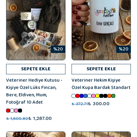
%20
%20
SEPETE EKLE
SEPETE EKLE
Veteriner Hediye Kutusu -
Veteriner Hekim Kişiye
Kişiye Özel Lüks Fincan,
Özel Kupa Bardak Standart
Bere, Eldiven, Mum,
Fotoğraf 10 Adet
₺ 300.00
₺ 372.71
₺ 1,287.00
₺ 1,600.80