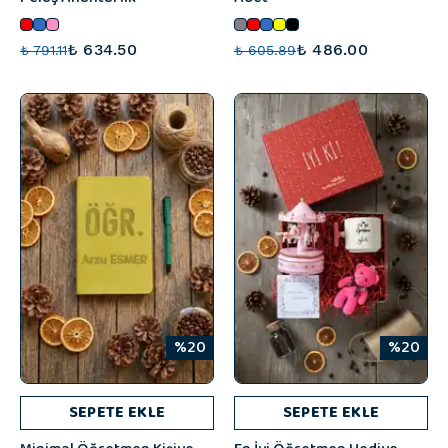
₺ 634.50
₺ 486.00
₺ 791.11
₺ 605.89
%20
%20
SEPETE EKLE
SEPETE EKLE