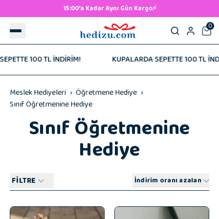
500 TL ve Üzeri Ücretsiz Kargo! 🚚
0
DİRİM!
KUPALARDA SEPETTE 100 TL İNDİRİM!
KUP
Meslek Hediyeleri
Öğretmene Hediye
Sınıf Öğretmenine Hediye
Sınıf Öğretmenine
Hediye
FİLTRE
İndirim oranı azalan