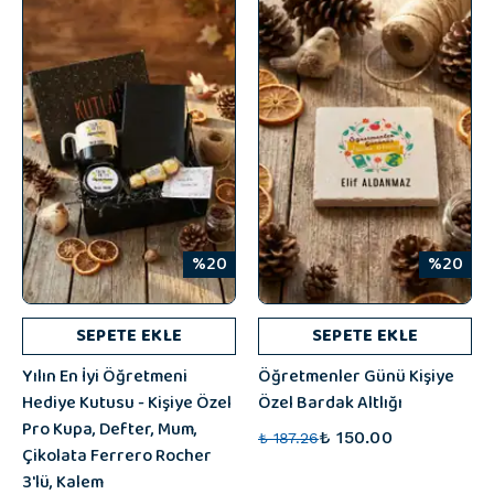
%20
%20
SEPETE EKLE
SEPETE EKLE
Yılın En İyi Öğretmeni
Öğretmenler Günü Kişiye
Hediye Kutusu - Kişiye Özel
Özel Bardak Altlığı
Pro Kupa, Defter, Mum,
₺ 150.00
₺ 187.26
Çikolata Ferrero Rocher
3'lü, Kalem