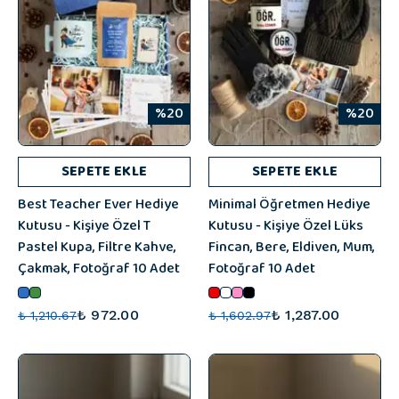
%20
%20
SEPETE EKLE
SEPETE EKLE
Best Teacher Ever Hediye
Minimal Öğretmen Hediye
Kutusu - Kişiye Özel T
Kutusu - Kişiye Özel Lüks
Pastel Kupa, Filtre Kahve,
Fincan, Bere, Eldiven, Mum,
Çakmak, Fotoğraf 10 Adet
Fotoğraf 10 Adet
₺ 972.00
₺ 1,287.00
₺ 1,210.67
₺ 1,602.97