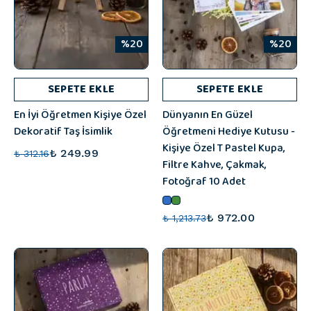
%20
%20
SEPETE EKLE
SEPETE EKLE
En İyi Öğretmen Kişiye Özel
Dünyanın En Güzel
Dekoratif Taş İsimlik
Öğretmeni Hediye Kutusu -
Kişiye Özel T Pastel Kupa,
₺ 249.99
₺ 312.16
Filtre Kahve, Çakmak,
Fotoğraf 10 Adet
₺ 972.00
₺ 1,213.73