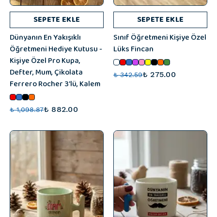
SEPETE EKLE
SEPETE EKLE
Dünyanın En Yakışıklı
Sınıf Öğretmeni Kişiye Özel
Öğretmeni Hediye Kutusu -
Lüks Fincan
Kişiye Özel Pro Kupa,
Defter, Mum, Çikolata
₺ 275.00
₺ 342.59
Ferrero Rocher 3'lü, Kalem
₺ 882.00
₺ 1,098.87