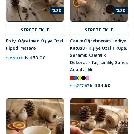
%20
%20
SEPETE EKLE
SEPETE EKLE
En İyi Öğretmen Kişiye Özel
Canım Öğretmenim Hediye
Pipetli Matara
Kutusu - Kişiye Özel T Kupa,
Seramik Kalemlik,
₺ 450.00
₺ 560.09
Dekoratif Taş İsimlik, Güneş
Anahtarlık
₺ 994.50
₺ 1,237.87