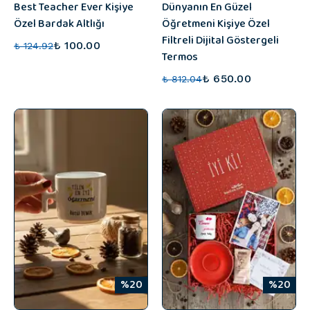
Best Teacher Ever Kişiye
Dünyanın En Güzel
Özel Bardak Altlığı
Öğretmeni Kişiye Özel
Filtreli Dijital Göstergeli
₺ 100.00
₺ 124.92
Termos
₺ 650.00
₺ 812.04
%20
%20