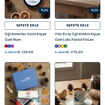
%20
%20
SEPETE EKLE
SEPETE EKLE
Öğretmenler Günü Kişiye
Yılın En İyi Öğretmeni Kişiye
Özel Mum
Özel Lüks Pastel Fincan
₺ 125.00
₺ 275.00
₺ 155.97
₺ 343.11