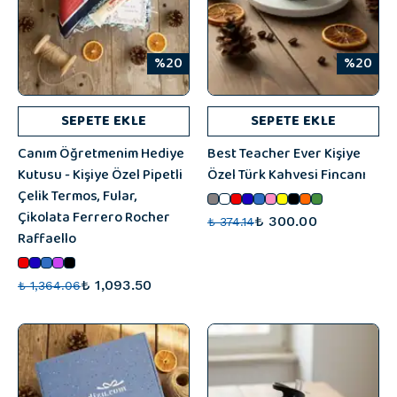
%20
%20
SEPETE EKLE
SEPETE EKLE
Canım Öğretmenim Hediye
Best Teacher Ever Kişiye
Kutusu - Kişiye Özel Pipetli
Özel Türk Kahvesi Fincanı
Çelik Termos, Fular,
Çikolata Ferrero Rocher
₺ 300.00
₺ 374.14
Raffaello
₺ 1,093.50
₺ 1,364.06