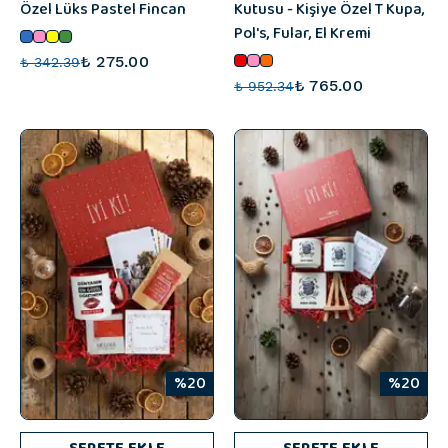
Özel Lüks Pastel Fincan
Kutusu - Kişiye Özel T Kupa,
Pol's, Fular, El Kremi
₺ 275.00
₺ 342.39
₺ 765.00
₺ 952.34
%20
%20