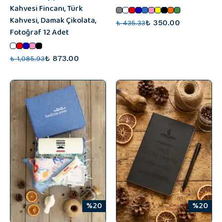
Kahvesi Fincanı, Türk
Kahvesi, Damak Çikolata,
₺ 350.00
₺ 435.33
Fotoğraf 12 Adet
₺ 873.00
₺ 1,085.93
%20
%20