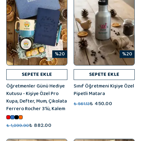
%20
%20
SEPETE EKLE
SEPETE EKLE
Öğretmenler Günü Hediye
Sınıf Öğretmeni Kişiye Özel
Kutusu - Kişiye Özel Pro
Pipetli Matara
Kupa, Defter, Mum, Çikolata
₺ 450.00
₺ 561.13
Ferrero Rocher 3'lü, Kalem
₺ 882.00
₺ 1,099.90