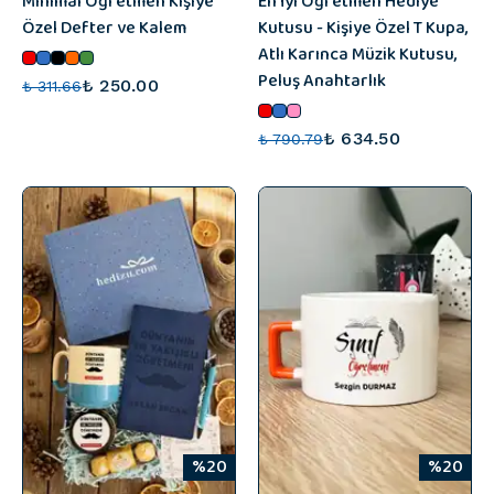
Minimal Öğretmen Kişiye
En İyi Öğretmen Hediye
Özel Defter ve Kalem
Kutusu - Kişiye Özel T Kupa,
Atlı Karınca Müzik Kutusu,
Peluş Anahtarlık
₺ 250.00
₺ 311.66
₺ 634.50
₺ 790.79
%20
%20