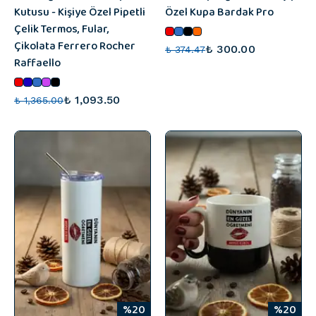
Kutusu - Kişiye Özel Pipetli
Özel Kupa Bardak Pro
Çelik Termos, Fular,
Çikolata Ferrero Rocher
₺ 300.00
₺ 374.47
Raffaello
₺ 1,093.50
₺ 1,365.00
%20
%20