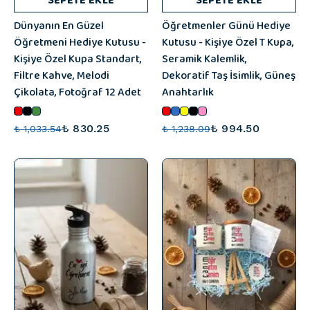
SEPETE EKLE
SEPETE EKLE
Dünyanın En Güzel
Öğretmenler Günü Hediye
Öğretmeni Hediye Kutusu -
Kutusu - Kişiye Özel T Kupa,
Kişiye Özel Kupa Standart,
Seramik Kalemlik,
Filtre Kahve, Melodi
Dekoratif Taş İsimlik, Güneş
Çikolata, Fotoğraf 12 Adet
Anahtarlık
₺ 830.25
₺ 994.50
₺ 1,033.54
₺ 1,238.09