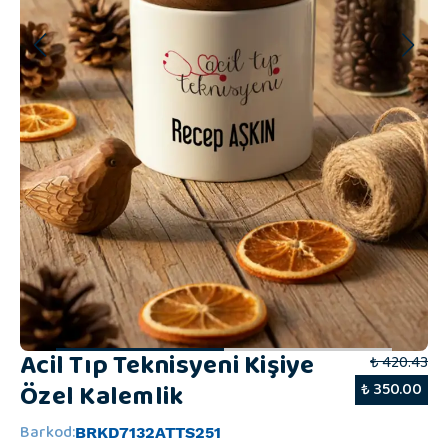
Acil Tıp Teknisyeni Kişiye
₺ 420.43
Özel Kalemlik
₺ 350.00
Barkod
:
BRKD7132ATTS251