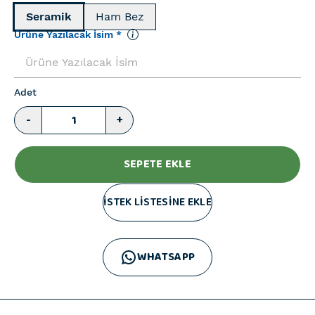
Seramik
Ham Bez
Ürüne Yazılacak İsim
*
Adet
-
+
SEPETE EKLE
İSTEK LİSTESİNE EKLE
WHATSAPP