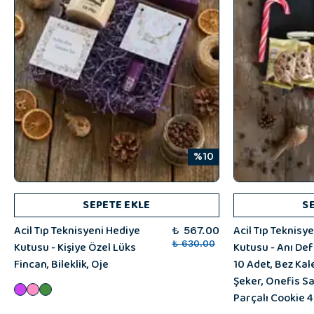
%10
SEPETE EKLE
S
Acil Tıp Teknisyeni Hediye
Acil Tıp Teknisy
₺ 567.00
Kutusu - Kişiye Özel Lüks
₺ 630.00
Kutusu - Anı Def
Fincan, Bileklik, Oje
10 Adet, Bez Kal
Şeker, Onefis S
Parçalı Cookie 4