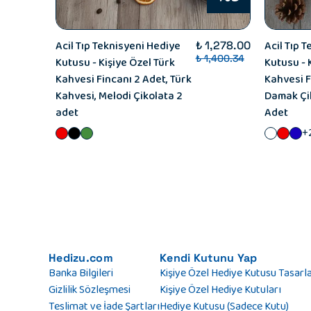
Acil Tıp Teknisyeni Hediye
Acil Tıp 
₺ 1,278.00
₺ 1,400.34
Kutusu - Kişiye Özel Türk
Kutusu - 
Kahvesi Fincanı 2 Adet, Türk
Kahvesi F
Kahvesi, Melodi Çikolata 2
Damak Çik
adet
Adet
+
Hedizu.com
Kendi Kutunu Yap
Banka Bilgileri
Kişiye Özel Hediye Kutusu Tasarl
Gizlilik Sözleşmesi
Kişiye Özel Hediye Kutuları
Teslimat ve İade Şartları
Hediye Kutusu (Sadece Kutu)