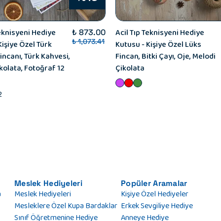
Teknisyeni Hediye
Acil Tıp Teknisyeni Hediye
₺ 873.00
₺ 1,073.41
Kişiye Özel Türk
Kutusu - Kişiye Özel Lüks
incanı, Türk Kahvesi,
Fincan, Bitki Çayı, Oje, Melodi
olata, Fotoğraf 12
Çikolata
2
Meslek Hediyeleri
Popüler Aramalar
a
Meslek Hediyeleri
Kişiye Özel Hediyeler
Mesleklere Özel Kupa Bardaklar
Erkek Sevgiliye Hediye
Sınıf Öğretmenine Hediye
Anneye Hediye