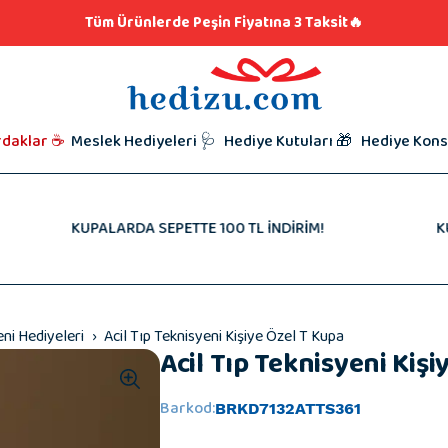
klar
lere Hediye 👨🏼‍🍳
Tüm Ürünlerde Peşin Fiyatına 3 Taksit🔥
iyeleri
i Hediyesi
l Hediyeleri
t Hediyeleri
Kutunu Seç,
Babalar Gü
rdaklar ☕
Meslek Hediyeleri 🩺
Hediye Kutuları 🎁
Hediye Kons
Hazırlamaya
Taraftar Hed
Hediyeleri
Kardeşe Hed
KUPALARDA SEPETTE 100 TL İNDİRİM!
KUPALARDA
eni Hediyeleri
Acil Tıp Teknisyeni Kişiye Özel T Kupa
Acil Tıp Teknisyeni Kiş
Barkod
:
BRKD7132ATTS361