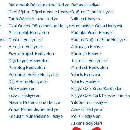
Matematik Öğretmenine Hediye
Babaya Hediye
Özel Eğitim Öğretmenine Hediye
Doğum Günü Hediyesi
Tarih Öğretmenine Hediye
Yılbaşı Hediyesi
r
Okul Öncesi Öğretmenine Hediye
Mühendisler Günü Hediyesi
Paramedik Hediyeleri
Kadınlar Günü Hediyesi
oslar
Doktor Hediyeleri
Kadına Doğum Günü Hediyesi
er
Hemşire Hediyeleri
Arkadaşa Hediye
Fizyoterapist Hediyeleri
Kardeşe Hediye
Diyetisyen Hediyeleri
Taraftar Hediyeleri
Psikolog Hediyeleri
Manifest Hediyeleri
Veteriner Hekim Hediyeleri
Yeni İş Hediyesi
Diş Hekimi Hediyeleri
Yeni Ev Hediyesi
Ebe Hediyeleri
Kişiye Özel Kupa Bardaklar
Eczacı Hediyeleri
Kişiye Özel Türk Kahvesi Fincan
Makine Mühendisine Hediye
Yıldönümü Hediyesi
Ziraat Mühendisine Hediye
Avukat Hediyeleri
Endüstri Mühendisine Hediye
Polis Hediyeleri
Asker Hediyeleri