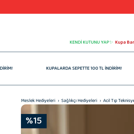
Gıda
Güvenlik Görevlilerine Hediye 👮🏻‍♂️
Peluş Oyunca
Diğer Meslek
Kendime Hediye
Manifest Hed
Müzik Kutusu
Atatürk Sözlü Hediyeler
İçimden Geld
Hayvanseverlere Hediyeler
Spor & Futbo
Esprili & Komik Hediyeler
Müzik & Sana
KENDİ KUTUNU YAP✨
Kupa Ba
KUPALARDA SEPETTE 100 TL İNDİRİM!
Meslek Hediyeleri
Sağlıkçı Hediyeleri
Acil Tıp Teknisy
%15