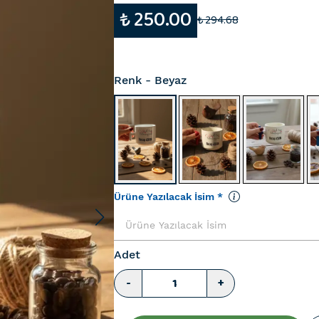
₺ 250.00
₺ 294.68
Renk
- Beyaz
Ürüne Yazılacak İsim
*
Adet
-
+