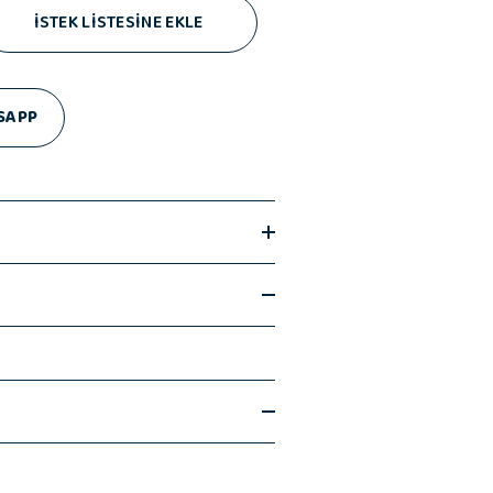
İSTEK LİSTESİNE EKLE
SAPP
ce bilmeniz gerekenler;
ye edilir.