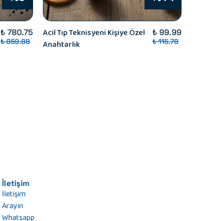
Acil Tıp Teknisyeni Kişiye Özel
Acil Tıp
₺ 780.75
₺ 99.99
₺ 859.88
₺ 115.78
Anahtarlık
Kutusu -
Kahvesi 
Damak Çi
Adet
İletişim
İletişim
Arayın
Whatsapp