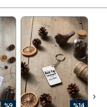
%9
%14