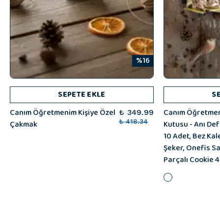
%16
SEPETE EKLE
S
Canım Öğretmenim Kişiye Özel
Canım Öğretmen
₺ 349.99
Çakmak
₺ 418.34
Kutusu - Anı Def
10 Adet, Bez Kal
Şeker, Onefis S
Parçalı Cookie 4