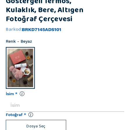
Göstergeli Termos,
Kulaklık, Bere, Altıgen
Fotoğraf Çerçevesi
Barkod
:
BRKD7145ADS101
Renk
- Beyaz
İsim
*
Fotoğraf
*
Dosya Seç