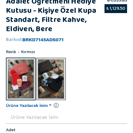
Adalet Öğretmeni Hediye
₺ 1,355.83
Kutusu - Kişiye Özel Kupa
₺ 1,129.50
Standart, Filtre Kahve,
Eldiven, Bere
Barkod
:
BRKD7145ADS071
Renk
- Kırmızı
Ürüne Yazılacak İsim
*
Adet