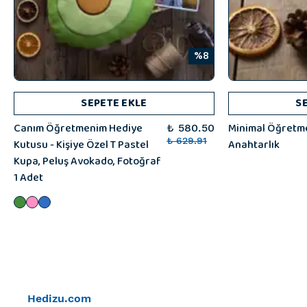
%8
SEPETE EKLE
S
Canım Öğretmenim Hediye
Minimal Öğretme
₺ 580.50
Kutusu - Kişiye Özel T Pastel
₺ 629.91
Anahtarlık
Kupa, Peluş Avokado, Fotoğraf
1 Adet
Hedizu.com