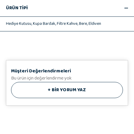
Baskı uzun ömürlü ve kalıcıdır. Elde yıkanması tavsiye edilir.
ÜRÜN TİPİ
8 cm çap, 9,5 cm yükseklik.
☕Filtre Kahve 1 adet
Hediye Kutusu,
Kupa Bardak,
Filtre Kahve,
Bere,
Eldiven
🧤 Eldiven 1 adet
👒 Bere 1 adet
🎁 Hedizu Özel Hediye Kutusu
♥️ Hediye Notunuz
Müşteri Değerlendirmeleri
Bu ürün için değerlendirme yok
+
BİR YORUM YAZ