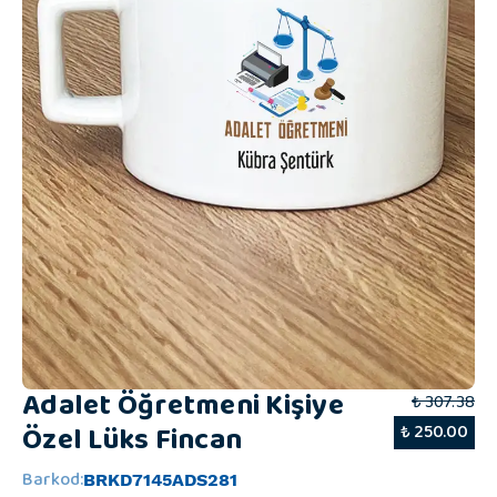
Adalet Öğretmeni Kişiye
₺ 307.38
Özel Lüks Fincan
₺ 250.00
Barkod
:
BRKD7145ADS281