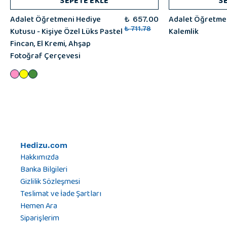
SEPETE EKLE
S
Adalet Öğretmeni Hediye
Adalet Öğretmen
₺ 657.00
Kutusu - Kişiye Özel Lüks Pastel
₺ 711.78
Kalemlik
Fincan, El Kremi, Ahşap
Fotoğraf Çerçevesi
Hedizu.com
Hakkımızda
Banka Bilgileri
Gizlilik Sözleşmesi
Teslimat ve İade Şartları
Hemen Ara
Siparişlerim