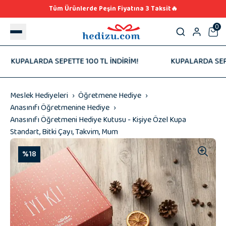
Tüm Ürünlerde Peşin Fiyatına 3 Taksit🔥
0
UPALARDA SEPETTE 100 TL İNDİRİM!
KUPALARDA SEPETTE 
Meslek Hediyeleri
Öğretmene Hediye
Anasınıfı Öğretmenine Hediye
Anasınıfı Öğretmeni Hediye Kutusu - Kişiye Özel Kupa
Standart, Bitki Çayı, Takvim, Mum
%18