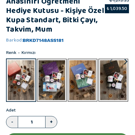
Anasınıfı Öğretmeni
₺ 1,273.35
Hediye Kutusu - Kişiye Özel
₺ 1,039.50
Kupa Standart, Bitki Çayı,
Takvim, Mum
Barkod
:
BRKD7148ASS181
Renk
- Kırmızı
Adet
-
+