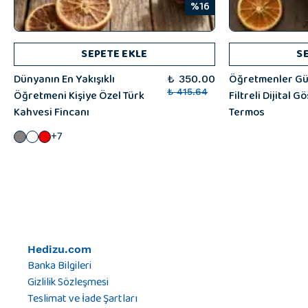
%16
SEPETE EKLE
S
Dünyanın En Yakışıklı
Öğretmenler Gün
₺ 350.00
Öğretmeni Kişiye Özel Türk
₺ 415.64
Filtreli Dijital G
Kahvesi Fincanı
Termos
+7
Hedizu.com
Banka Bilgileri
Gizlilik Sözleşmesi
Teslimat ve İade Şartları