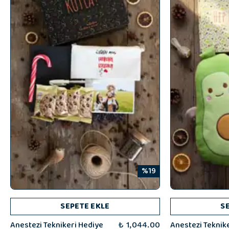
%19
SEPETE EKLE
S
Anestezi Teknikeri Hediye
Anestezi Teknik
₺ 1,044.00