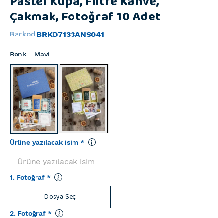
Pastel Kupa, Filtre Kahve,
Çakmak, Fotoğraf 10 Adet
Barkod
:
BRKD7133ANS041
Renk
- Mavi
Ürüne yazılacak isim
*
1. Fotoğraf
*
Dosya Seç
2. Fotoğraf
*