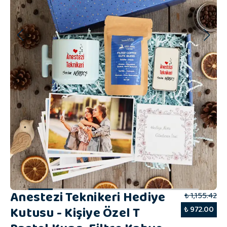
Anestezi Teknikeri Hediye
₺ 1,155.42
Kutusu - Kişiye Özel T
₺ 972.00