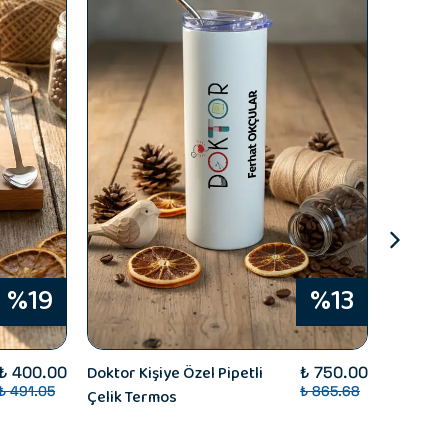
%19
%13
Doktor Kişiye Özel Pipetli
Radyoloj
₺ 400.00
₺ 750.00
₺ 491.05
₺ 865.68
Çelik Termos
Kalemlik