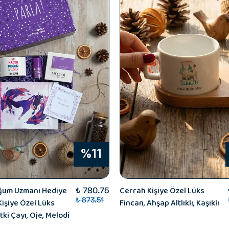
%11
ğum Uzmanı Hediye
Cerrah Kişiye Özel Lüks
₺ 780.75
₺ 873.51
Kişiye Özel Lüks
Fincan, Ahşap Altlıklı, Kaşıklı
tki Çayı, Oje, Melodi