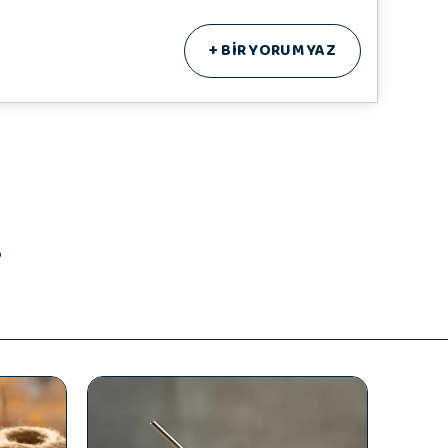
+
BİR YORUM YAZ