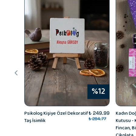
%12
Psikolog Kişiye Özel Dekoratif
Kadın Do
₺ 249.99
₺ 284.77
Taş İsimlik
Kutusu - 
Fincan, Bi
Çikolata