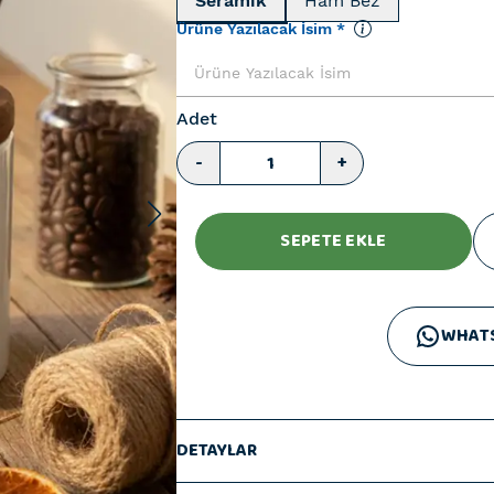
Seramik
Ham Bez
Ürüne Yazılacak İsim
*
Adet
-
+
SEPETE EKLE
WHAT
DETAYLAR