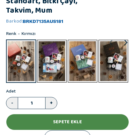
Standart, Bitki Çayı,
Takvim, Mum
Barkod
:
BRKD7135AUS181
Renk
- Kırmızı
Adet
-
+
SEPETE EKLE