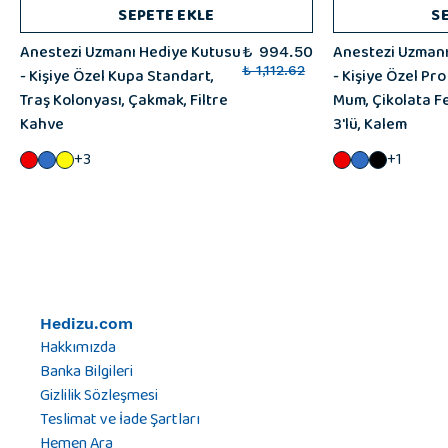
SEPETE EKLE
S
Anestezi Uzmanı Hediye Kutusu
Anestezi Uzmanı
₺ 994.50
- Kişiye Özel Kupa Standart,
₺ 1,112.62
- Kişiye Özel Pro
Traş Kolonyası, Çakmak, Filtre
Mum, Çikolata F
Kahve
3'lü, Kalem
+3
+1
Hedizu.com
Hakkımızda
Banka Bilgileri
Gizlilik Sözleşmesi
Teslimat ve İade Şartları
Hemen Ara