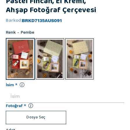
Pastel Fincan, El Kremi,
Ahşap Fotoğraf Çerçevesi
Barkod
:
BRKD7135AUS091
Renk
- Pembe
İsim
*
Fotoğraf
*
Dosya Seç