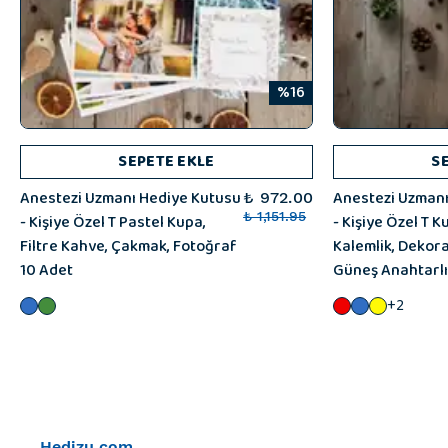
%16
SEPETE EKLE
S
Anestezi Uzmanı Hediye Kutusu
Anestezi Uzmanı
₺ 972.00
- Kişiye Özel T Pastel Kupa,
₺ 1,151.95
- Kişiye Özel T 
Filtre Kahve, Çakmak, Fotoğraf
Kalemlik, Dekorat
10 Adet
Güneş Anahtarl
+2
Hedizu.com