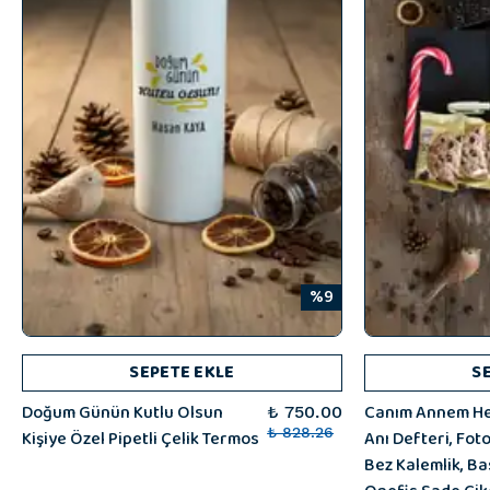
%9
SEPETE EKLE
S
Doğum Günün Kutlu Olsun
Canım Annem He
₺ 750.00
Kişiye Özel Pipetli Çelik Termos
₺ 828.26
Anı Defteri, Fot
Bez Kalemlik, Ba