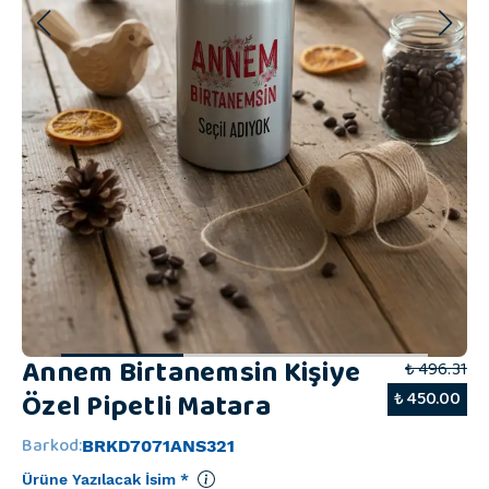
Annem Birtanemsin Kişiye
₺ 496.31
Özel Pipetli Matara
₺ 450.00
Barkod
:
BRKD7071ANS321
Ürüne Yazılacak İsim
*