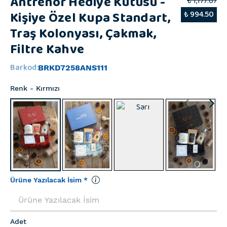
Antrenör Hediye Kutusu -
₺ 1,177.67
Kişiye Özel Kupa Standart,
₺ 994.50
Traş Kolonyası, Çakmak,
Filtre Kahve
Barkod
:
BRKD7258ANS111
Renk
- Kırmızı
Ürüne Yazılacak İsim
*
Adet