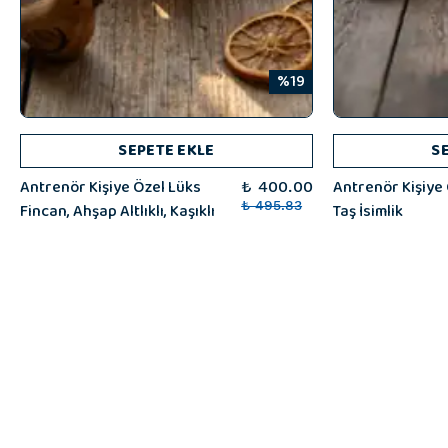
%19
SEPETE EKLE
S
Antrenör Kişiye Özel Lüks
Antrenör Kişiye
₺ 400.00
Fincan, Ahşap Altlıklı, Kaşıklı
₺ 495.83
Taş İsimlik