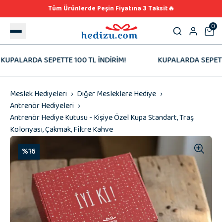
Tüm Ürünlerde Peşin Fiyatına 3 Taksit🔥
0
ALARDA SEPETTE 100 TL İNDİRİM!
KUPALARDA SEPETTE 10
Meslek Hediyeleri
Diğer Mesleklere Hediye
Antrenör Hediyeleri
Antrenör Hediye Kutusu - Kişiye Özel Kupa Standart, Traş
Kolonyası, Çakmak, Filtre Kahve
%16