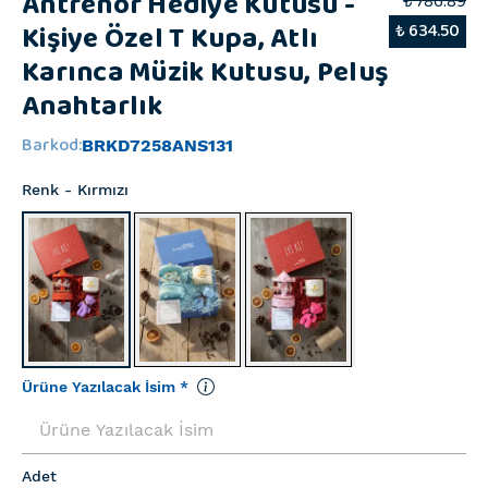
Antrenör Hediye Kutusu -
₺ 786.89
Kişiye Özel T Kupa, Atlı
₺ 634.50
Karınca Müzik Kutusu, Peluş
Anahtarlık
Barkod
:
BRKD7258ANS131
Renk
- Kırmızı
Ürüne Yazılacak İsim
*
Adet