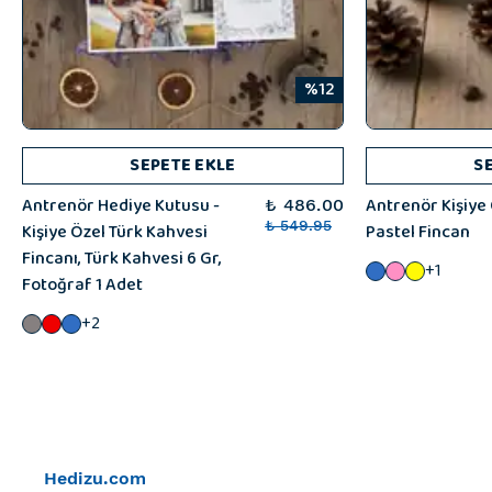
%12
SEPETE EKLE
S
Antrenör Hediye Kutusu -
Antrenör Kişiye
₺ 486.00
Kişiye Özel Türk Kahvesi
₺ 549.95
Pastel Fincan
Fincanı, Türk Kahvesi 6 Gr,
+1
Fotoğraf 1 Adet
+2
Hedizu.com