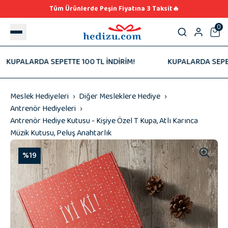
Tüm Ürünlerde Peşin Fiyatına 3 Taksit🔥
0
PALARDA SEPETTE 100 TL İNDİRİM!
KUPALARDA SEPETTE 1
Meslek Hediyeleri
Diğer Mesleklere Hediye
Antrenör Hediyeleri
Antrenör Hediye Kutusu - Kişiye Özel T Kupa, Atlı Karınca
Müzik Kutusu, Peluş Anahtarlık
%19