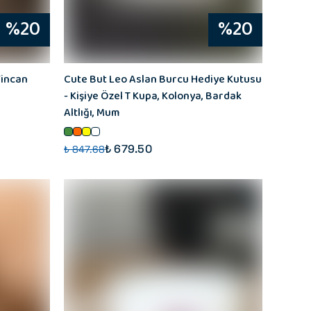
%20
%20
Fincan
Cute But Leo Aslan Burcu Hediye Kutusu
- Kişiye Özel T Kupa, Kolonya, Bardak
Altlığı, Mum
₺ 679.50
₺ 847.68