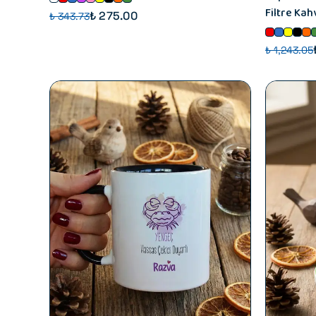
Filtre Kah
₺ 275.00
₺ 343.73
₺ 1,243.05