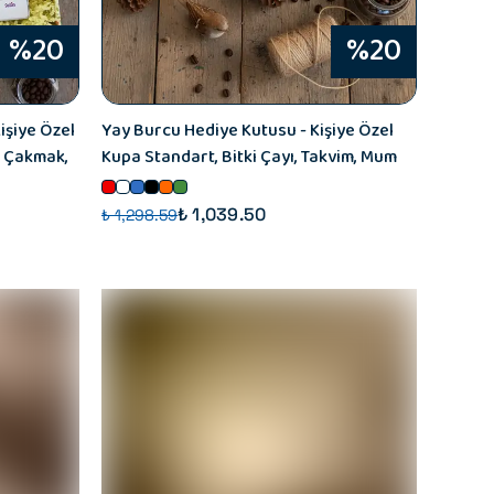
%20
%20
işiye Özel
Yay Burcu Hediye Kutusu - Kişiye Özel
, Çakmak,
Kupa Standart, Bitki Çayı, Takvim, Mum
₺ 1,039.50
₺ 1,298.59