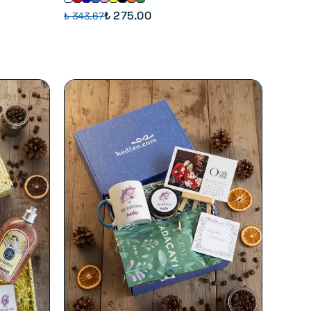
₺ 275.00
₺ 343.67