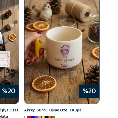
%20
%20
işiye Özel
Akrep Burcu Kişiye Özel T Kupa
olata