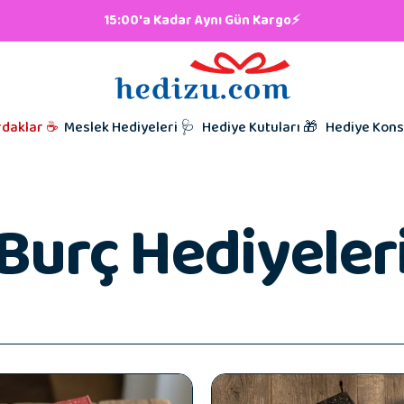
klar
lere Hediye 👨🏼‍🍳
15:00'a Kadar Aynı Gün Kargo⚡
iyeleri
i Hediyesi
l Hediyeleri
t Hediyeleri
Kutunu Seç,
Babalar Gü
rdaklar ☕
Meslek Hediyeleri 🩺
Hediye Kutuları 🎁
Hediye Kons
Hazırlamaya
Taraftar Hed
Hediyeleri
Kardeşe Hed
Burç Hediyeler