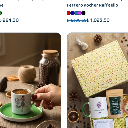
ve
Ferrero Rocher Raffaello
₺ 994.50
₺ 1,093.50
₺ 1,366.59