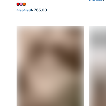
₺ 765.00
₺ 954.98