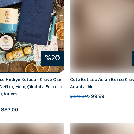
%20
cu Hediye Kutusu - Kişiye Özel
Cute But Leo Aslan Burcu Kişi
Defter, Mum, Çikolata Ferrero
Anahtarlık
ü, Kalem
₺ 99.99
₺ 124.84
 882.00