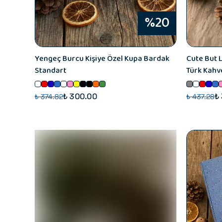
%20
Yengeç Burcu Kişiye Özel Kupa Bardak
Cute But L
Standart
Türk Kahve
₺ 300.00
₺
₺ 374.82
₺ 437.28