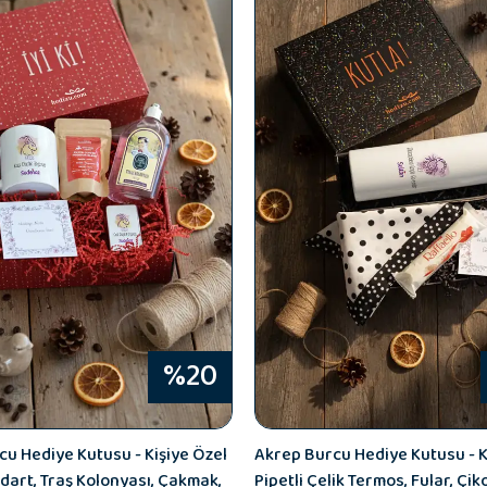
%20
cu Hediye Kutusu - Kişiye Özel
Akrep Burcu Hediye Kutusu - K
dart, Traş Kolonyası, Çakmak,
Pipetli Çelik Termos, Fular, Çik