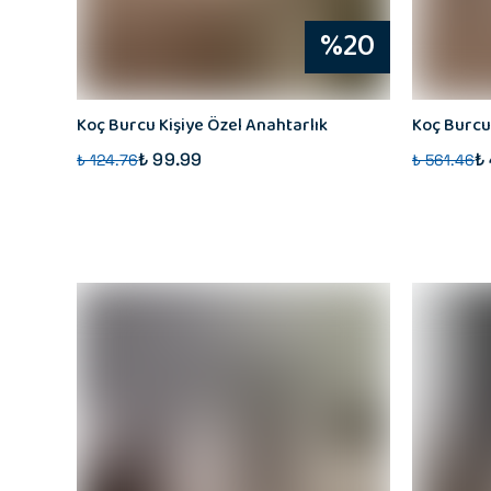
%20
Koç Burcu Kişiye Özel Anahtarlık
Koç Burcu 
₺ 99.99
₺
₺ 124.76
₺ 561.46