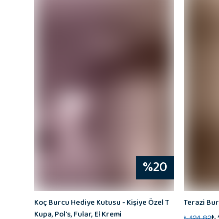
%20
Koç Burcu Hediye Kutusu - Kişiye Özel T
Terazi Bur
Kupa, Pol's, Fular, El Kremi
₺
₺ 124.82