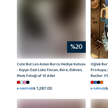
%20
Cute But Leo Aslan Burcu Hediye Kutusu
Oğlak Bur
- Kişiye Özel Lüks Fincan, Bere, Eldiven,
Pro Kupa, 
Mum, Fotoğraf 10 Adet
Rocher 3'l
₺ 1,287.00
₺
₺ 1,607.30
₺ 1,101.29