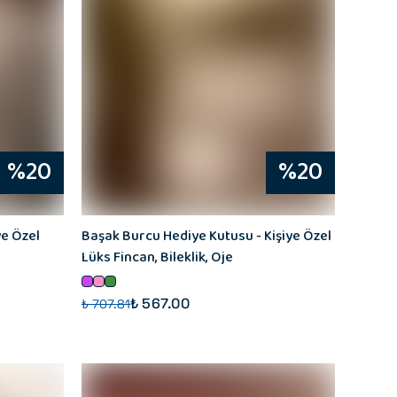
%20
%20
ye Özel
Başak Burcu Hediye Kutusu - Kişiye Özel
Lüks Fincan, Bileklik, Oje
₺ 567.00
₺ 707.81