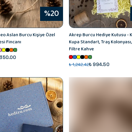
%20
eo Aslan Burcu Kişiye Özel
Akrep Burcu Hediye Kutusu - K
si Fincanı
Kupa Standart, Traş Kolonyası
Filtre Kahve
 350.00
₺ 994.50
₺ 1,242.42