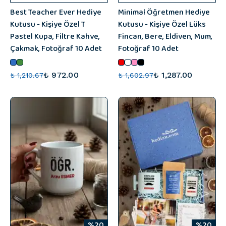
Best Teacher Ever Hediye
Minimal Öğretmen Hediye
Kutusu - Kişiye Özel T
Kutusu - Kişiye Özel Lüks
Pastel Kupa, Filtre Kahve,
Fincan, Bere, Eldiven, Mum,
Çakmak, Fotoğraf 10 Adet
Fotoğraf 10 Adet
₺ 972.00
₺ 1,287.00
₺ 1,210.67
₺ 1,602.97
%20
%20