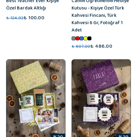
Best Teacher Ever Kişiye
Canım Öğretmenim Hediye
Özel Bardak Altlığı
Kutusu - Kişiye Özel Türk
Kahvesi Fincanı, Türk
₺ 100.00
₺ 124.92
Kahvesi 6 Gr, Fotoğraf 1
Adet
₺ 486.00
₺ 607.00