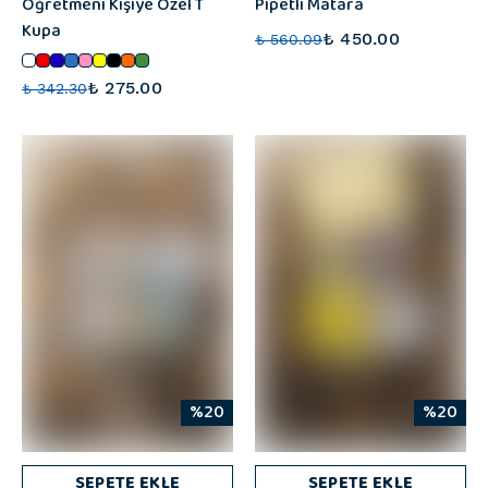
Öğretmeni Kişiye Özel T
Pipetli Matara
Kupa
₺ 450.00
₺ 560.09
₺ 275.00
₺ 342.30
%20
%20
SEPETE EKLE
SEPETE EKLE