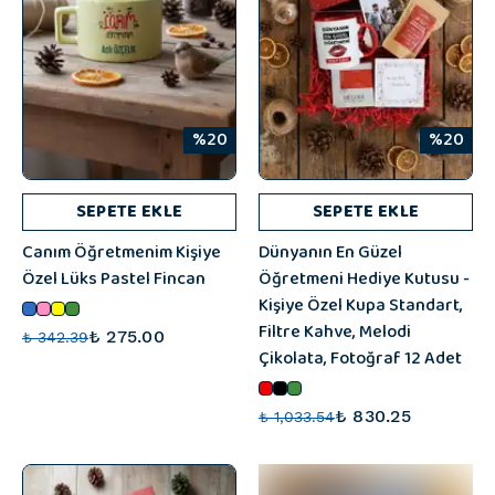
%20
%20
SEPETE EKLE
SEPETE EKLE
Canım Öğretmenim Kişiye
Dünyanın En Güzel
Özel Lüks Pastel Fincan
Öğretmeni Hediye Kutusu -
Kişiye Özel Kupa Standart,
Filtre Kahve, Melodi
₺ 275.00
₺ 342.39
Çikolata, Fotoğraf 12 Adet
₺ 830.25
₺ 1,033.54