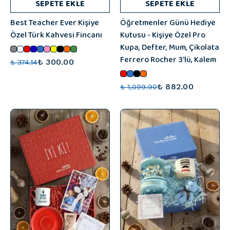
SEPETE EKLE
SEPETE EKLE
Best Teacher Ever Kişiye
Öğretmenler Günü Hediye
Özel Türk Kahvesi Fincanı
Kutusu - Kişiye Özel Pro
Kupa, Defter, Mum, Çikolata
Ferrero Rocher 3'lü, Kalem
₺ 300.00
₺ 374.14
₺ 882.00
₺ 1,099.90