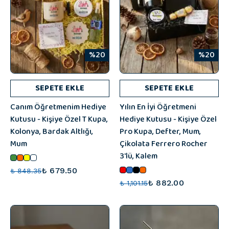
%20
%20
SEPETE EKLE
SEPETE EKLE
Canım Öğretmenim Hediye
Yılın En İyi Öğretmeni
Kutusu - Kişiye Özel T Kupa,
Hediye Kutusu - Kişiye Özel
Kolonya, Bardak Altlığı,
Pro Kupa, Defter, Mum,
Mum
Çikolata Ferrero Rocher
3'lü, Kalem
₺ 679.50
₺ 848.35
₺ 882.00
₺ 1,101.15