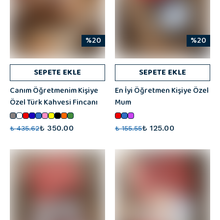
%20
%20
SEPETE EKLE
SEPETE EKLE
Canım Öğretmenim Kişiye
En İyi Öğretmen Kişiye Özel
Özel Türk Kahvesi Fincanı
Mum
₺ 350.00
₺ 125.00
₺ 435.62
₺ 155.55