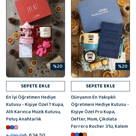
%20
%20
SEPETE EKLE
SEPETE EKLE
En İyi Öğretmen Hediye
Dünyanın En Yakışıklı
Kutusu - Kişiye Özel T Kupa,
Öğretmeni Hediye Kutusu -
Atlı Karınca Müzik Kutusu,
Kişiye Özel Pro Kupa,
Peluş Anahtarlık
Defter, Mum, Çikolata
Ferrero Rocher 3'lü, Kalem
₺ 634.50
₺ 790.79