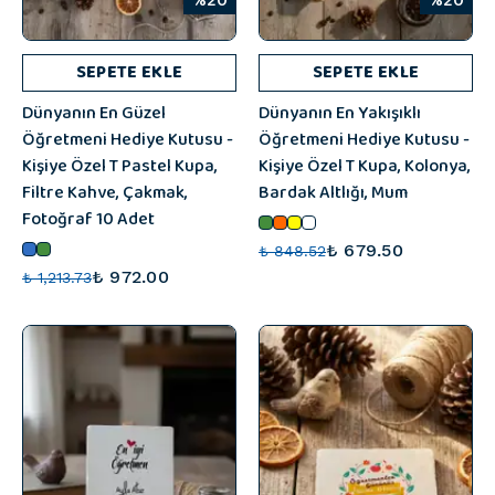
%20
%20
SEPETE EKLE
SEPETE EKLE
Dünyanın En Güzel
Dünyanın En Yakışıklı
Öğretmeni Hediye Kutusu -
Öğretmeni Hediye Kutusu -
Kişiye Özel T Pastel Kupa,
Kişiye Özel T Kupa, Kolonya,
Filtre Kahve, Çakmak,
Bardak Altlığı, Mum
Fotoğraf 10 Adet
₺ 679.50
₺ 848.52
₺ 972.00
₺ 1,213.73