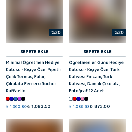
%20
%20
SEPETE EKLE
SEPETE EKLE
Minimal Öğretmen Hediye
Öğretmenler Günü Hediye
Kutusu - Kişiye Özel Pipetli
Kutusu - Kişiye Özel Türk
Çelik Termos, Fular,
Kahvesi Fincanı, Türk
Çikolata Ferrero Rocher
Kahvesi, Damak Çikolata,
Raffaello
Fotoğraf 12 Adet
₺ 1,093.50
₺ 873.00
₺ 1,360.80
₺ 1,085.93