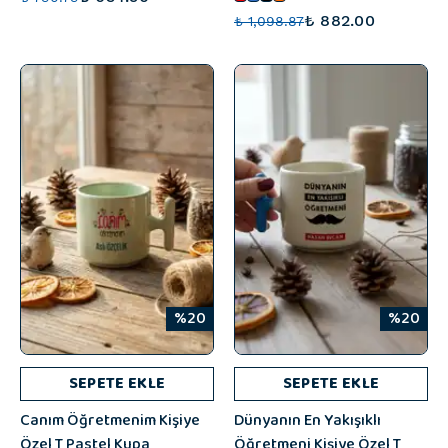
₺ 882.00
₺ 1,098.87
%20
%20
SEPETE EKLE
SEPETE EKLE
Canım Öğretmenim Kişiye
Dünyanın En Yakışıklı
Özel T Pastel Kupa
Öğretmeni Kişiye Özel T