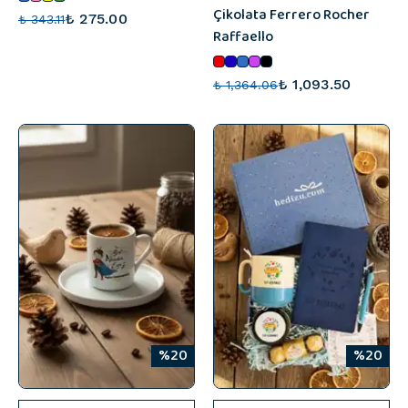
Çikolata Ferrero Rocher
₺ 275.00
₺ 343.11
Raffaello
₺ 1,093.50
₺ 1,364.06
%20
%20