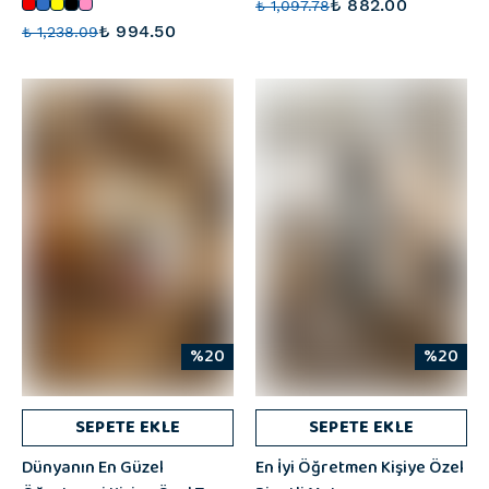
₺ 882.00
₺ 1,097.78
₺ 994.50
₺ 1,238.09
%20
%20
SEPETE EKLE
SEPETE EKLE
Dünyanın En Güzel
En İyi Öğretmen Kişiye Özel