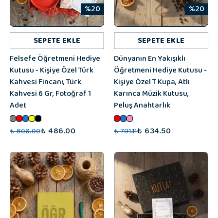
%20
%20
SEPETE EKLE
SEPETE EKLE
Felsefe Öğretmeni Hediye
Dünyanın En Yakışıklı
Kutusu - Kişiye Özel Türk
Öğretmeni Hediye Kutusu -
Kahvesi Fincanı, Türk
Kişiye Özel T Kupa, Atlı
Kahvesi 6 Gr, Fotoğraf 1
Karınca Müzik Kutusu,
Adet
Peluş Anahtarlık
₺ 486.00
₺ 634.50
₺ 606.00
₺ 791.11