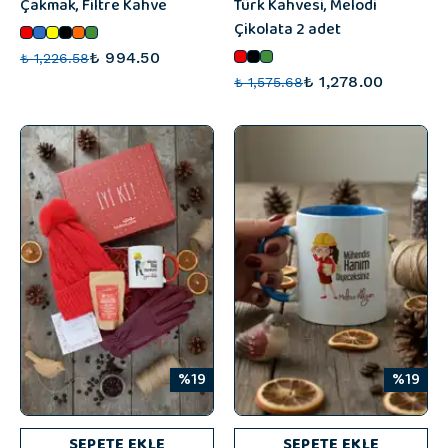
Çakmak, Filtre Kahve
Türk Kahvesi, Melodi
Çikolata 2 adet
₺ 994.50
₺ 1,226.58
₺ 1,278.00
₺ 1,575.68
%19
%19
SEPETE EKLE
SEPETE EKLE