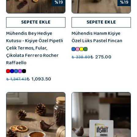
%19
%19
SEPETE EKLE
SEPETE EKLE
Mühendis Bey Hediye
Mühendis Hanım Kişiye
Kutusu - Kişiye Özel Pipetli
Özel Lüks Pastel Fincan
Çelik Termos, Fular,
Çikolata Ferrero Rocher
₺ 275.00
₺ 338.89
Raffaello
₺ 1,093.50
₺ 1,347.43