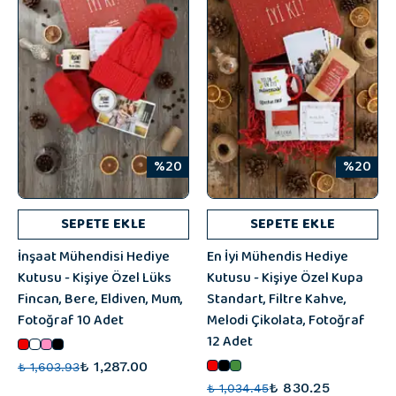
%20
%20
SEPETE EKLE
SEPETE EKLE
İnşaat Mühendisi Hediye
En İyi Mühendis Hediye
Kutusu - Kişiye Özel Lüks
Kutusu - Kişiye Özel Kupa
Fincan, Bere, Eldiven, Mum,
Standart, Filtre Kahve,
Fotoğraf 10 Adet
Melodi Çikolata, Fotoğraf
12 Adet
₺ 1,287.00
₺ 1,603.93
₺ 830.25
₺ 1,034.45