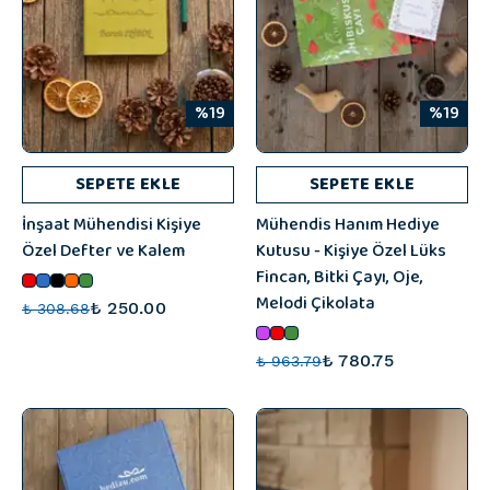
%19
%19
SEPETE EKLE
SEPETE EKLE
İnşaat Mühendisi Kişiye
Mühendis Hanım Hediye
Özel Defter ve Kalem
Kutusu - Kişiye Özel Lüks
Fincan, Bitki Çayı, Oje,
Melodi Çikolata
₺ 250.00
₺ 308.68
₺ 780.75
₺ 963.79