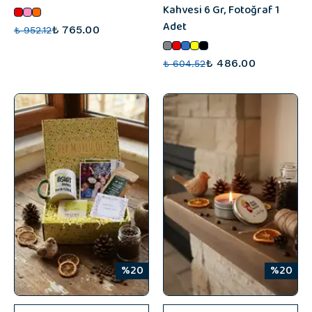
Kahvesi 6 Gr, Fotoğraf 1
Adet
₺ 765.00
₺ 952.12
₺ 486.00
₺ 604.52
%20
%20