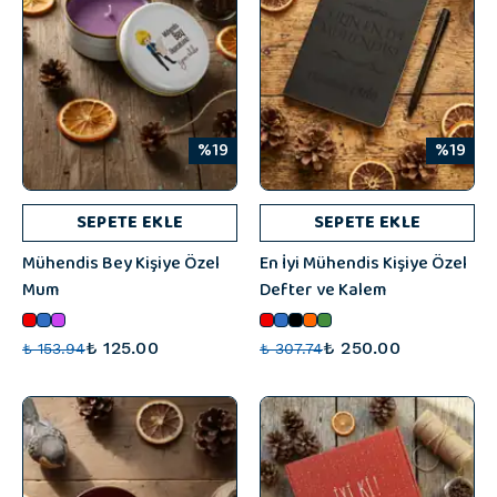
%19
%19
SEPETE EKLE
SEPETE EKLE
Mühendis Bey Kişiye Özel
En İyi Mühendis Kişiye Özel
Mum
Defter ve Kalem
₺ 125.00
₺ 250.00
₺ 153.94
₺ 307.74