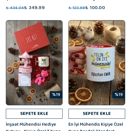
₺ 349.99
₺ 100.00
₺ 434.04
₺ 123.88
%19
%19
SEPETE EKLE
SEPETE EKLE
İnşaat Mühendisi Hediye
En İyi Mühendis Kişiye Özel