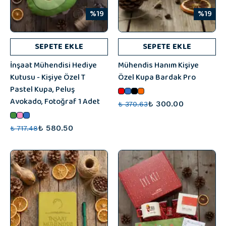
%19
%19
SEPETE EKLE
SEPETE EKLE
İnşaat Mühendisi Hediye
Mühendis Hanım Kişiye
Kutusu - Kişiye Özel T
Özel Kupa Bardak Pro
Pastel Kupa, Peluş
Avokado, Fotoğraf 1 Adet
₺ 300.00
₺ 370.63
₺ 580.50
₺ 717.48