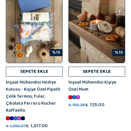
%19
%19
SEPETE EKLE
SEPETE EKLE
İnşaat Mühendisi Hediye
İnşaat Mühendisi Kişiye
Kutusu - Kişiye Özel Pipetli
Özel Mum
Çelik Termos, Fular,
Çikolata Ferrero Rocher
₺ 125.00
₺ 154.26
Raffaello
₺ 1,017.00
₺ 1,255.07