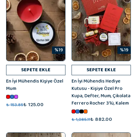
%19
%19
SEPETE EKLE
SEPETE EKLE
En İyi Mühendis Kişiye Özel
En İyi Mühendis Hediye
Mum
Kutusu - Kişiye Özel Pro
Kupa, Defter, Mum, Çikolata
Ferrero Rocher 3'lü, Kalem
₺ 125.00
₺ 153.85
₺ 882.00
₺ 1,085.11