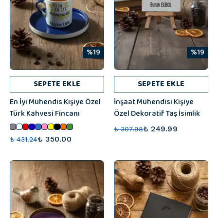
%19
%19
SEPETE EKLE
SEPETE EKLE
En İyi Mühendis Kişiye Özel
İnşaat Mühendisi Kişiye
Türk Kahvesi Fincanı
Özel Dekoratif Taş İsimlik
₺ 249.99
₺ 307.98
₺ 350.00
₺ 431.24