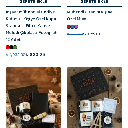
SEPETE EKLE
SEPETE EKLE
İnşaat Mühendisi Hediye
Mühendis Hanım Kişiye
Kutusu - Kişiye Özel Kupa
Özel Mum
Standart, Filtre Kahve,
Melodi Çikolata, Fotoğraf
₺ 125.00
₺ 155.39
12 Adet
₺ 830.25
₺ 1,032.32