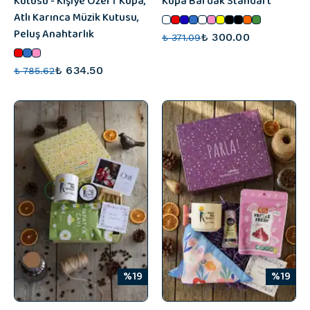
Kutusu - Kişiye Özel T Kupa,
Kupa Bardak Standart
Atlı Karınca Müzik Kutusu,
Peluş Anahtarlık
₺ 300.00
₺ 371.09
₺ 634.50
₺ 785.62
%19
%19