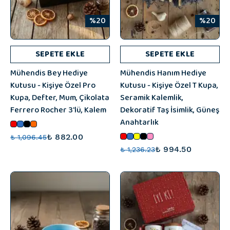
%20
%20
SEPETE EKLE
SEPETE EKLE
Mühendis Bey Hediye
Mühendis Hanım Hediye
Kutusu - Kişiye Özel Pro
Kutusu - Kişiye Özel T Kupa,
Kupa, Defter, Mum, Çikolata
Seramik Kalemlik,
Ferrero Rocher 3'lü, Kalem
Dekoratif Taş İsimlik, Güneş
Anahtarlık
₺ 882.00
₺ 1,096.45
₺ 994.50
₺ 1,236.23