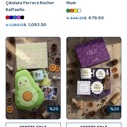
Çikolata Ferrero Rocher
Mum
Raffaello
₺ 679.50
₺ 848.30
₺ 1,093.50
₺ 1,365.12
%20
%20