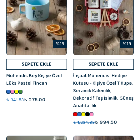
%19
%19
SEPETE EKLE
SEPETE EKLE
Mühendis Bey Kişiye Özel
İnşaat Mühendisi Hediye
Lüks Pastel Fincan
Kutusu - Kişiye Özel T Kupa,
Seramik Kalemlik,
Dekoratif Taş İsimlik, Güneş
₺ 275.00
₺ 341.53
Anahtarlık
₺ 994.50
₺ 1,234.83