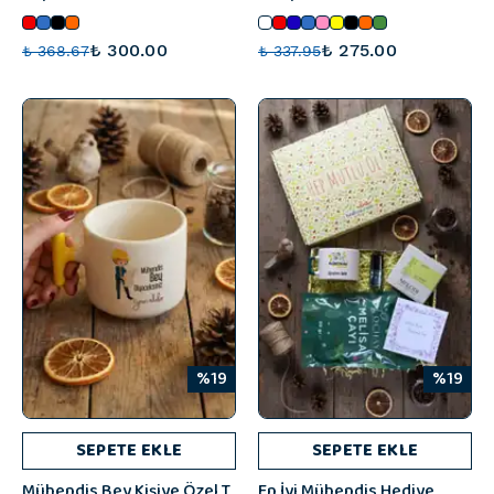
₺ 300.00
₺ 275.00
₺ 368.67
₺ 337.95
%19
%19
SEPETE EKLE
SEPETE EKLE
Mühendis Bey Kişiye Özel T
En İyi Mühendis Hediye