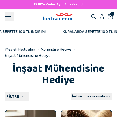
500 TL ve Üzeri Ücretsiz Kargo! 🚚
0
NDİRİM!
KUPALARDA SEPETTE 100 TL İNDİRİM!
KU
Meslek Hediyeleri
Mühendise Hediye
İnşaat Mühendisine Hediye
İnşaat Mühendisine
Hediye
FİLTRE
İndirim oranı azalan