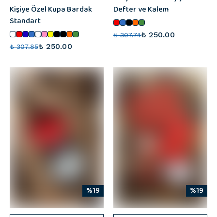
Kişiye Özel Kupa Bardak
Defter ve Kalem
Standart
₺ 250.00
₺ 307.74
₺ 250.00
₺ 307.85
%19
%19