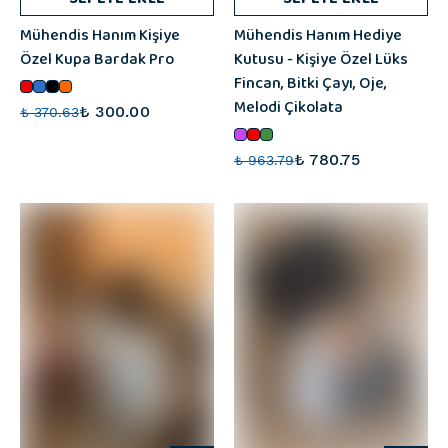
Mühendis Hanım Kişiye
Mühendis Hanım Hediye
Özel Kupa Bardak Pro
Kutusu - Kişiye Özel Lüks
Fincan, Bitki Çayı, Oje,
Melodi Çikolata
₺ 300.00
₺ 370.63
₺ 780.75
₺ 963.79