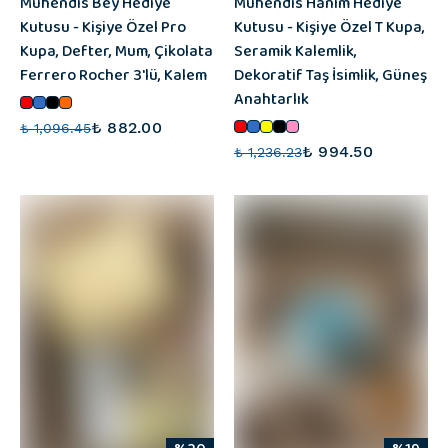
Mühendis Bey Hediye
Mühendis Hanım Hediye
Kutusu - Kişiye Özel Pro
Kutusu - Kişiye Özel T Kupa,
Kupa, Defter, Mum, Çikolata
Seramik Kalemlik,
Ferrero Rocher 3'lü, Kalem
Dekoratif Taş İsimlik, Güneş
Anahtarlık
₺ 882.00
₺ 1,096.45
₺ 994.50
₺ 1,236.23