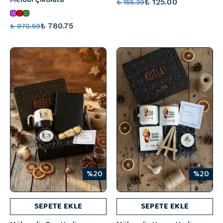
₺ 125.00
₺ 155.39
₺ 780.75
₺ 970.59
%20
%20
SEPETE EKLE
SEPETE EKLE