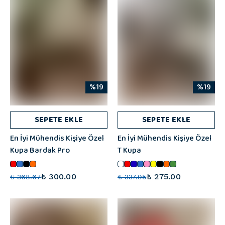
%19
%19
SEPETE EKLE
SEPETE EKLE
En İyi Mühendis Kişiye Özel
En İyi Mühendis Kişiye Özel
Kupa Bardak Pro
T Kupa
₺ 300.00
₺ 275.00
₺ 368.67
₺ 337.95