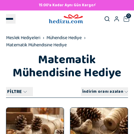
Kargo⚡
500 TL ve Üzeri Ücretsiz K
0
Meslek Hediyeleri
Mühendise Hediye
Matematik Mühendisine Hediye
Matematik
Mühendisine Hediye
FİLTRE
İndirim oranı azalan