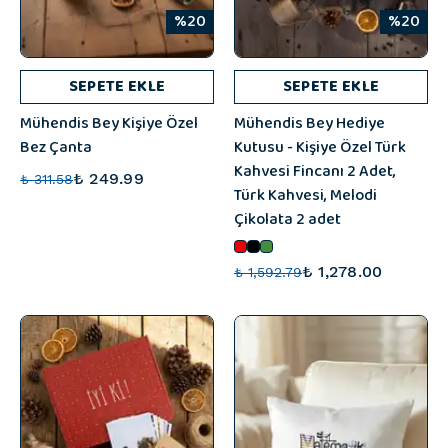
%20
%20
SEPETE EKLE
SEPETE EKLE
Mühendis Bey Kişiye Özel
Mühendis Bey Hediye
Bez Çanta
Kutusu - Kişiye Özel Türk
Kahvesi Fincanı 2 Adet,
₺ 249.99
₺ 311.58
Türk Kahvesi, Melodi
Çikolata 2 adet
₺ 1,278.00
₺ 1,592.79