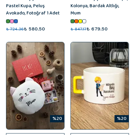
Pastel Kupa, Peluş
Kolonya, Bardak Altlığı,
Avokado, Fotoğraf 1 Adet
Mum
₺ 580.50
₺ 679.50
₺ 724.36
₺ 847.17
%20
%20