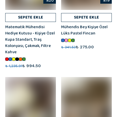
%20
%19
SEPETE EKLE
SEPETE EKLE
Matematik Mühendisi
Mühendis Bey Kişiye Özel
Hediye Kutusu - Kişiye Özel
Lüks Pastel Fincan
Kupa Standart, Traş
Kolonyası, Çakmak, Filtre
₺ 275.00
₺ 341.53
Kahve
₺ 994.50
₺ 1,235.91