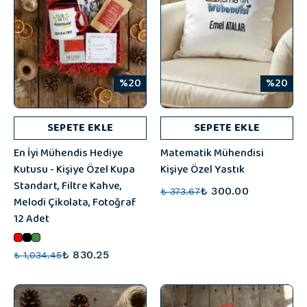
%20
%20
SEPETE EKLE
SEPETE EKLE
En İyi Mühendis Hediye
Matematik Mühendisi
Kutusu - Kişiye Özel Kupa
Kişiye Özel Yastık
Standart, Filtre Kahve,
₺ 300.00
₺ 373.67
Melodi Çikolata, Fotoğraf
12 Adet
₺ 830.25
₺ 1,034.45