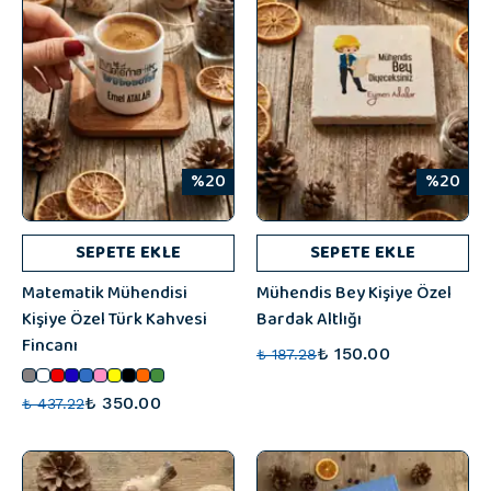
%20
%20
SEPETE EKLE
SEPETE EKLE
Matematik Mühendisi
Mühendis Bey Kişiye Özel
Kişiye Özel Türk Kahvesi
Bardak Altlığı
Fincanı
₺ 150.00
₺ 187.28
₺ 350.00
₺ 437.22