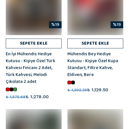
%19
%19
SEPETE EKLE
SEPETE EKLE
En İyi Mühendis Hediye
Mühendis Bey Hediye
Kutusu - Kişiye Özel Türk
Kutusu - Kişiye Özel Kupa
Kahvesi Fincanı 2 Adet,
Standart, Filtre Kahve,
Türk Kahvesi, Melodi
Eldiven, Bere
Çikolata 2 adet
₺ 1,129.50
₺ 1,392.25
₺ 1,278.00
₺ 1,575.68