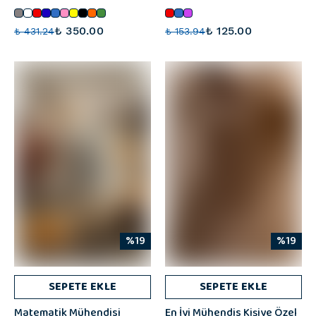
₺ 350.00
₺ 125.00
₺ 431.24
₺ 153.94
%19
%19
SEPETE EKLE
SEPETE EKLE
Matematik Mühendisi
En İyi Mühendis Kişiye Özel