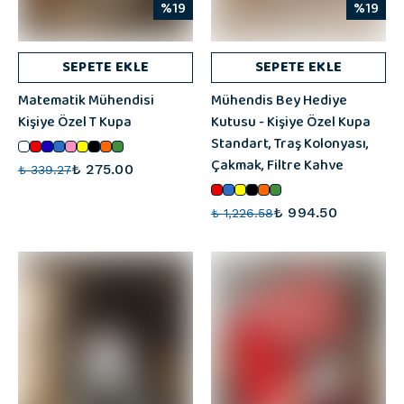
%19
%19
SEPETE EKLE
SEPETE EKLE
Matematik Mühendisi
Mühendis Bey Hediye
Kişiye Özel T Kupa
Kutusu - Kişiye Özel Kupa
Standart, Traş Kolonyası,
Çakmak, Filtre Kahve
₺ 275.00
₺ 339.27
₺ 994.50
₺ 1,226.58