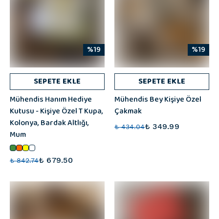
%19
%19
SEPETE EKLE
SEPETE EKLE
Mühendis Hanım Hediye
Mühendis Bey Kişiye Özel
Kutusu - Kişiye Özel T Kupa,
Çakmak
Kolonya, Bardak Altlığı,
₺ 349.99
₺ 434.04
Mum
₺ 679.50
₺ 842.74