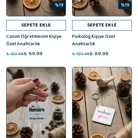
%19
%19
SEPETE EKLE
SEPETE EKLE
Canım Öğretmenim Kişiye
Psikolog Kişiye Özel
Özel Anahtarlık
Anahtarlık
₺ 99.99
₺ 99.99
₺ 123.48
₺ 123.46