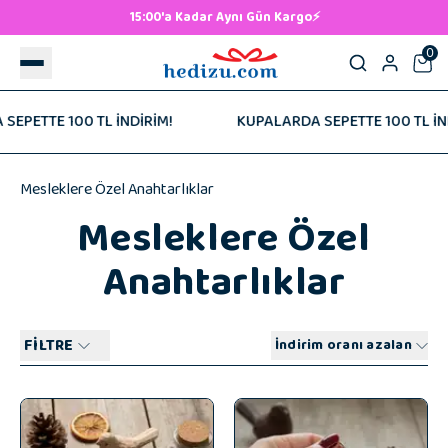
500 TL ve Üzeri Ücretsiz Kargo! 🚚
0
İRİM!
KUPALARDA SEPETTE 100 TL İNDİRİM!
KUP
Mesleklere Özel Anahtarlıklar
Mesleklere Özel
Anahtarlıklar
FİLTRE
İndirim oranı azalan