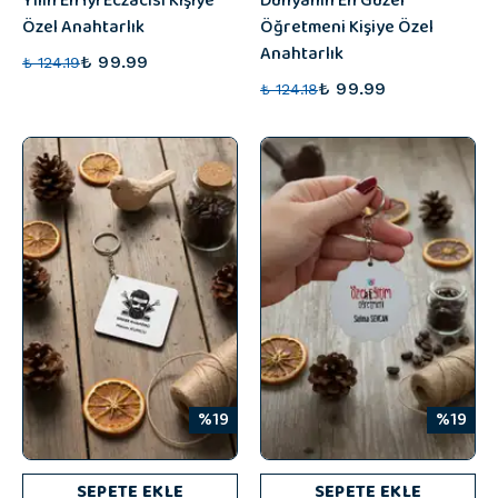
Yılın En İyi Eczacısı Kişiye
Dünyanın En Güzel
Özel Anahtarlık
Öğretmeni Kişiye Özel
Anahtarlık
₺ 99.99
₺ 124.19
₺ 99.99
₺ 124.18
%19
%19
SEPETE EKLE
SEPETE EKLE