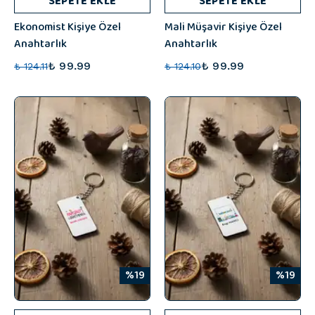
SEPETE EKLE
SEPETE EKLE
Ekonomist Kişiye Özel
Mali Müşavir Kişiye Özel
Anahtarlık
Anahtarlık
₺ 99.99
₺ 99.99
₺ 124.11
₺ 124.10
%19
%19