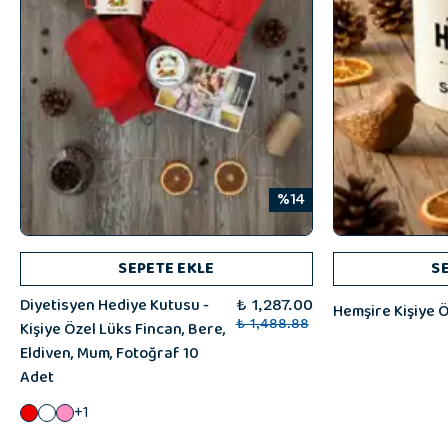
%14
SEPETE EKLE
S
Diyetisyen Hediye Kutusu -
₺ 1,287.00
Hemşire Kişiye Ö
Kişiye Özel Lüks Fincan, Bere,
₺ 1,488.88
Eldiven, Mum, Fotoğraf 10
Adet
+1