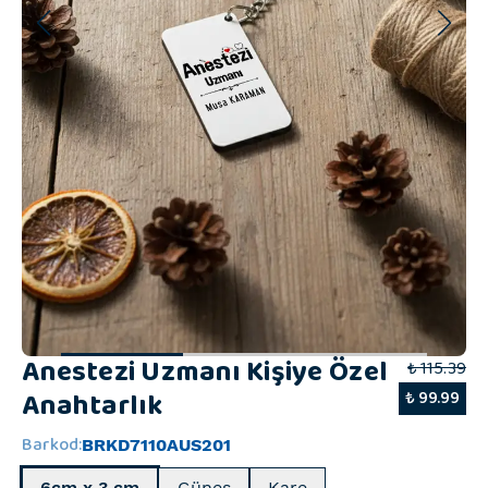
Anestezi Uzmanı Kişiye Özel
₺ 115.39
Anahtarlık
₺ 99.99
Barkod
:
BRKD7110AUS201
6cm x 3 cm
Güneş
Kare