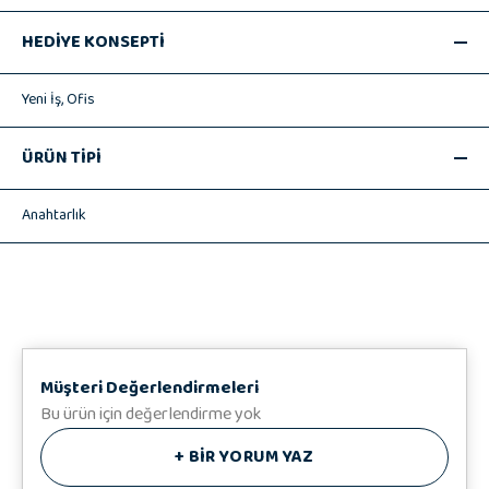
🎁 Anestezi Uzmanı Kişiye Özel Anahtarlık
HEDİYE KONSEPTİ
Kişiye Özel Anahtarlık
almadan önce bilmeniz gerekenler;
🗝 Anahtarlık
Yeni İş,
Ofis
Tek taraflı baskı yapılarak hazırlanır.
MDF'den üretilir.
ÜRÜN TİPİ
🎁 Hedizu Özel Hediye Paketi
♥️ Hediye Notunuz
Anahtarlık
Müşteri Değerlendirmeleri
Bu ürün için değerlendirme yok
+
BİR YORUM YAZ