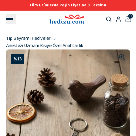
Tüm Ürünlerde Peşin Fiyatına 3 Taksit🔥
0
Tıp Bayramı Hediyeleri
Anestezi Uzmanı Kişiye Özel Anahtarlık
%13