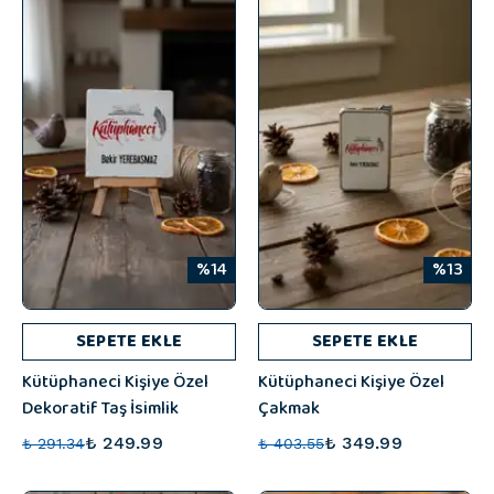
%14
%13
SEPETE EKLE
SEPETE EKLE
Kütüphaneci Kişiye Özel
Kütüphaneci Kişiye Özel
Dekoratif Taş İsimlik
Çakmak
₺ 249.99
₺ 349.99
₺ 291.34
₺ 403.55