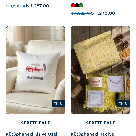
₺ 1,287.00
₺ 1,539.14
₺ 1,278.00
₺ 1,525.41
%16
%16
SEPETE EKLE
SEPETE EKLE
Kütüphaneci Kişiye Özel
Kütüphaneci Hediye