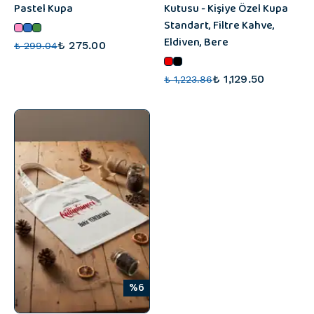
Pastel Kupa
Kutusu - Kişiye Özel Kupa
Standart, Filtre Kahve,
Eldiven, Bere
₺ 275.00
₺ 299.04
₺ 1,129.50
₺ 1,223.86
%6