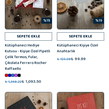
%19
%19
SEPETE EKLE
SEPETE EKLE
Kütüphaneci Hediye
Kütüphaneci Kişiye Özel
Kutusu - Kişiye Özel Pipetli
Anahtarlık
Çelik Termos, Fular,
₺ 99.99
₺ 123.08
Çikolata Ferrero Rocher
Raffaello
₺ 1,093.50
₺ 1,348.22