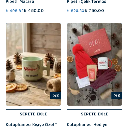
Pipetli Matara
Pipetli Çelik Termos
₺ 450.00
₺ 750.00
₺ 498.82
₺ 826.30
%8
%8
SEPETE EKLE
SEPETE EKLE
Kütüphaneci Kişiye Özel T
Kütüphaneci Hediye