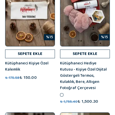
%15
%15
SEPETE EKLE
SEPETE EKLE
Kütüphaneci Kişiye Özel
Kütüphaneci Hediye
Kalemlik
Kutusu - Kişiye Özel Dijital
Göstergeli Termos,
₺ 150.00
₺ 175.58
Kulaklık, Bere, Altıgen
Fotoğraf Çerçevesi
₺ 1,500.30
₺ 1,755.40