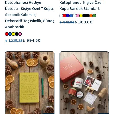
Kütüphaneci Hediye
Kütüphaneci Kişiye Özel
Kutusu - Kişiye Özel T Kupa,
Kupa Bardak Standart
Seramik Kalemlik,
Dekoratif Taş İsimlik, Güneş
₺ 300.00
₺ 372.34
Anahtarlık
₺ 994.50
₺ 1,235.38