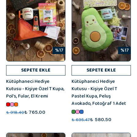
%17
%17
SEPETE EKLE
SEPETE EKLE
Kütüphaneci Hediye
Kütüphaneci Hediye
Kutusu - Kişiye Özel T Kupa,
Kutusu - Kişiye Özel T
Pol's, Fular, El Kremi
Pastel Kupa, Peluş
Avokado, Fotoğraf 1 Adet
₺ 765.00
₺ 918.40
₺ 580.50
₺ 695.47