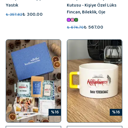
Yastık
Kutusu - Kişiye Özel Lüks
Fincan, Bileklik, Oje
₺ 300.00
₺ 357.82
₺ 567.00
₺ 674.70
%16
%16