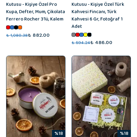
Kutusu - Kişiye Özel Pro
Kutusu - Kişiye Özel Türk
Kupa, Defter, Mum, Çikolata
Kahvesi Fincanı, Türk
Ferrero Rocher 3'lü, Kalem
Kahvesi 6 Gr, Fotoğraf 1
Adet
₺ 882.00
₺ 1,080.38
₺ 486.00
₺ 594.24
%18
%18