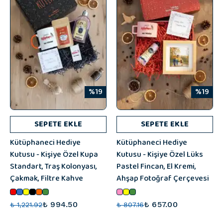
%19
%19
SEPETE EKLE
SEPETE EKLE
Kütüphaneci Hediye
Kütüphaneci Hediye
Kutusu - Kişiye Özel Kupa
Kutusu - Kişiye Özel Lüks
Standart, Traş Kolonyası,
Pastel Fincan, El Kremi,
Çakmak, Filtre Kahve
Ahşap Fotoğraf Çerçevesi
₺ 994.50
₺ 657.00
₺ 1,221.92
₺ 807.16