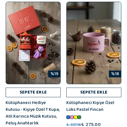
%19
%18
SEPETE EKLE
SEPETE EKLE
Kütüphaneci Hediye
Kütüphaneci Kişiye Özel
Kutusu - Kişiye Özel T Kupa,
Lüks Pastel Fincan
Atlı Karınca Müzik Kutusu,
Peluş Anahtarlık
₺ 275.00
₺ 337.16