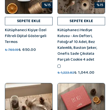
%15
%15
SEPETE EKLE
SEPETE EKLE
Kütüphaneci Kişiye Özel
Kütüphaneci Hediye
Filtreli Dijital Göstergeli
Kutusu - Anı Defteri,
Termos
Fotoğraf 10 Adet, Bez
Kalemlik, Baston Şeker,
₺ 650.00
₺ 769.19
Onefis Sade Çikolata
Parçalı Cookie 4 adet
₺ 1,044.00
₺ 1,223.82